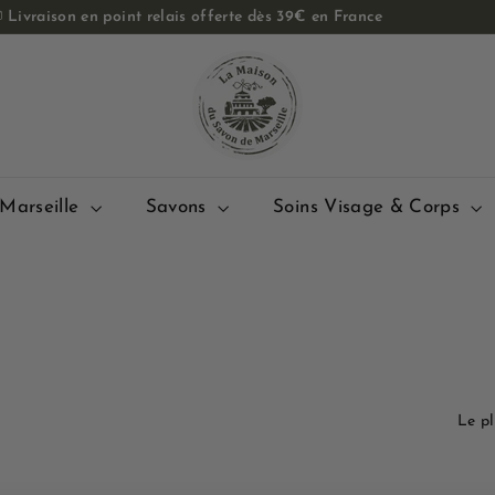

Livraison en point relais offerte dès 39€ en France
Diaporama
L
Pause
a
M
a
i
s
Marseille
Savons
Soins Visage & Corps
o
n
d
u
S
a
v
Appli
o
n
d