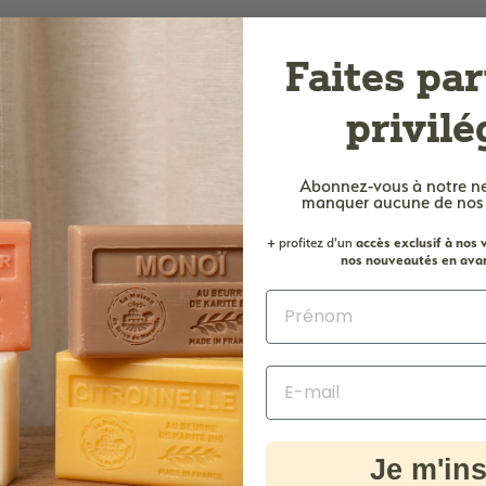
e
M
Faites par
a
r
privilé
s
e
Abonnez-vous à notre n
i
manquer aucune de nos of
l
+ profitez d'un
accès
exclusif à nos
l
nos nouveautés en avan
e
Je m'ins