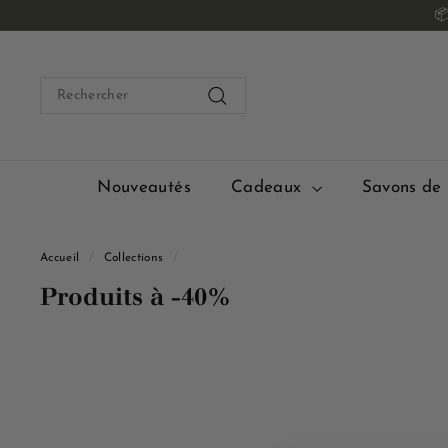
Passer

au
contenu
Search
Rechercher
Nouveautés
Cadeaux
Savons de 
Accueil
/
Collections
/
Produits à -40%