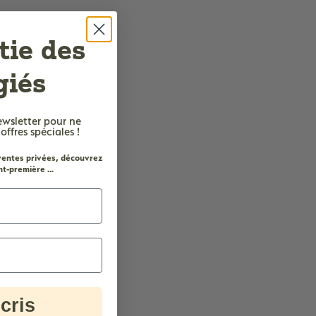
tie des
giés
ewsletter
pour ne
fres spéciales !
 ventes privées, découvrez
t-première ...
cris