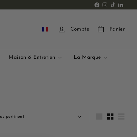
Facebook
Instagram
TikTok
LinkedI
FR
Compte
Panier
Maison & Entretien
La Marque
quer
Grande
Petit
Lister