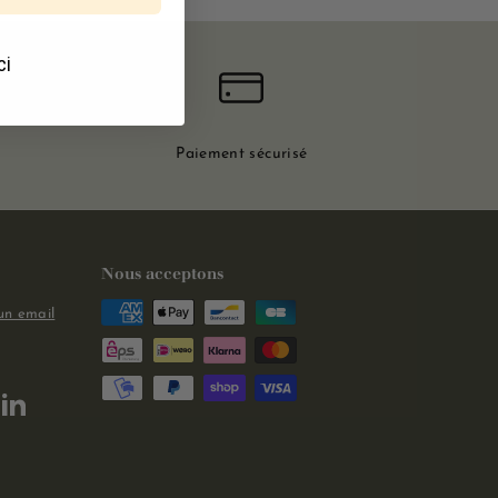
ci
Paiement sécurisé
Nous acceptons
un email
m
kTok
LinkedIn