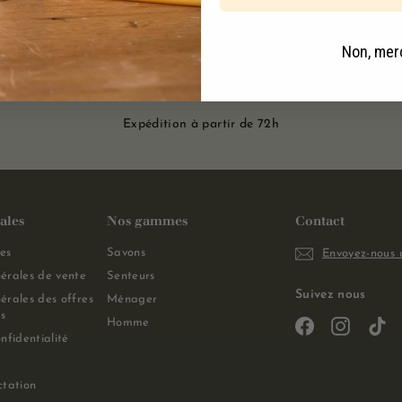
Non, mer
Expédition à partir de 72h
ales
Nos gammes
Contact
es
Savons
Envoyez-nous 
érales de vente
Senteurs
Suivez nous
érales des offres
Ménager
s
Homme
Facebook
Instagra
Ti
nfidentialité
ctation