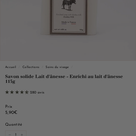
e
M
a
r
s
e
i
l
l
Accueil
/
Collections
/
Soins du visage
/
e
Savon solide Lait d'ânesse - Enrichi au lait d'ânesse
115g
280 avis
Prix
Prix
5,90€
5,90€
régulier
Quantité