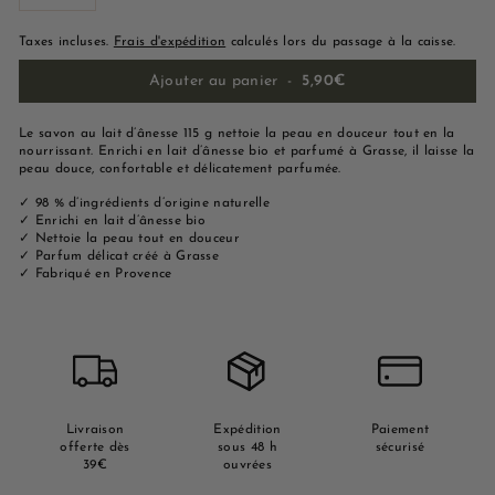
−
+
Taxes incluses.
Frais d'expédition
calculés lors du passage à la caisse.
Ajouter au panier
-
5,90€
Le savon au lait d’ânesse 115 g nettoie la peau en douceur tout en la
nourrissant. Enrichi en lait d’ânesse bio et parfumé à Grasse, il laisse la
peau douce, confortable et délicatement parfumée.
✓ 98 % d’ingrédients d’origine naturelle
✓ Enrichi en lait d’ânesse bio
✓ Nettoie la peau tout en douceur
✓ Parfum délicat créé à Grasse
✓ Fabriqué en Provence
Livraison
Expédition
Paiement
offerte dès
sous 48 h
sécurisé
39€
ouvrées