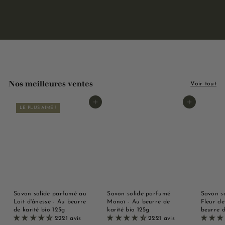
Nos meilleures ventes
Voir tout
Ajouter au panier
Ajouter au panier
LE PLUS AIMÉ !
Savon solide parfumé au
Savon solide parfumé
Savon s
Lait d'ânesse - Au beurre
Monoï - Au beurre de
Fleur de
de karité bio 125g
karité bio 125g
beurre d
2221 avis
2221 avis