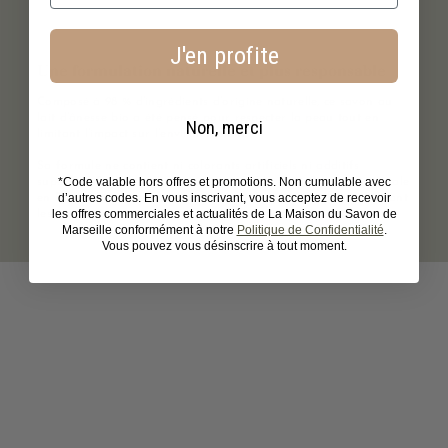
J'en profite
Une formulation naturelle et plus responsable
Composé à 98 % d’ingrédients d’origine naturelle, ce savon au
lait d’ânesse bio a été pensé pour respecter la peau tout en
Non, merci
limitant l’impact sur l’environnement.
Sa formule ne contient ni colorants artificiels ni additifs
*Code valable hors offres et promotions. Non cumulable avec
superflus. Son emballage écoresponsable et sa fabrication locale
d’autres codes. En vous inscrivant, vous acceptez de recevoir
en Provence participent à une démarche plus durable, valorisant
les offres commerciales et actualités de La Maison du Savon de
les circuits courts et le savoir-faire artisanal.
Marseille conformément à notre
Politique de Confidentialité
.
Vous pouvez vous désinscrire à tout moment.