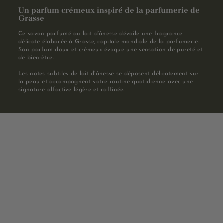
Un parfum crémeux inspiré de la parfumerie de
Grasse
Ce savon parfumé au lait d’ânesse dévoile une fragrance
délicate élaborée à Grasse, capitale mondiale de la parfumerie.
Son parfum doux et crémeux évoque une sensation de pureté et
de bien-être.
Les notes subtiles de lait d’ânesse se déposent délicatement sur
la peau et accompagnent votre routine quotidienne avec une
signature olfactive légère et raffinée.