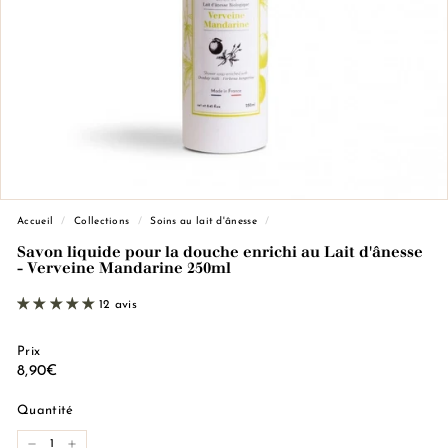
e
M
a
r
s
e
i
l
l
Accueil
/
Collections
/
Soins au lait d'ânesse
/
e
Savon liquide pour la douche enrichi au Lait d'ânesse
- Verveine Mandarine 250ml
12 avis
Prix
Prix
8,90€
8,90€
régulier
Quantité