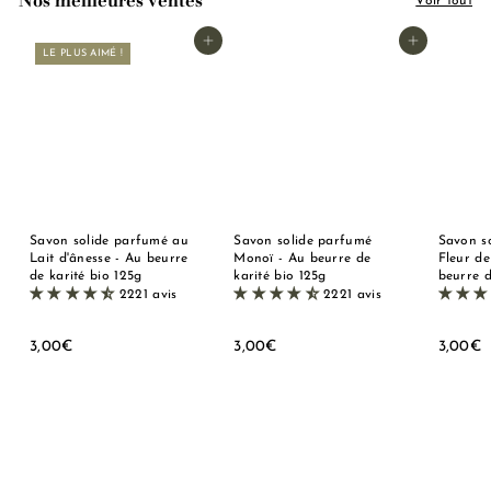
Nos meilleures ventes
Voir tout
Ajouter au panier
Ajouter au panier
LE PLUS AIMÉ !
Savon solide parfumé au
Savon solide parfumé
Savon s
Lait d'ânesse - Au beurre
Monoï - Au beurre de
Fleur de
de karité bio 125g
karité bio 125g
beurre d
2221 avis
2221 avis
3
3
3
3,00€
3,00€
3,00€
,
,
,
0
0
0
0
0
0
€
€