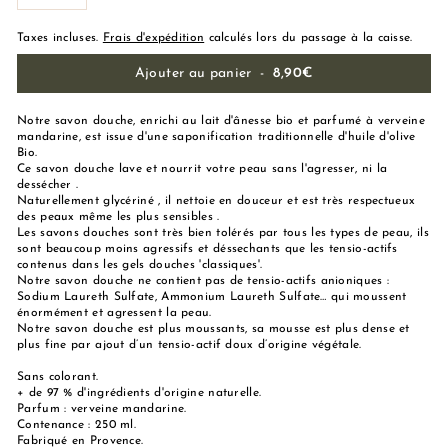
−
+
Taxes incluses.
Frais d'expédition
calculés lors du passage à la caisse.
Ajouter au panier
-
8,90€
Notre savon douche, enrichi au lait d'ânesse bio et parfumé à verveine
mandarine, est issue d'une saponification traditionnelle d'huile d'olive
Bio.
Ce savon douche lave et nourrit votre peau sans l'agresser, ni la
dessécher .
Naturellement glycériné , il nettoie en douceur et est très respectueux
des peaux même les plus sensibles .
Les savons douches sont très bien tolérés par tous les types de peau, ils
sont beaucoup moins agressifs et déssechants que les tensio-actifs
contenus dans les gels douches 'classiques'.
Notre savon douche ne contient pas de tensio-actifs anioniques :
Sodium Laureth Sulfate, Ammonium Laureth Sulfate… qui moussent
énormément et agressent la peau.
Notre savon douche est plus moussants, sa mousse est plus dense et
plus fine par ajout d’un tensio-actif doux d’origine végétale.
Sans colorant.
+ de 97 % d'ingrédients d'origine naturelle.
Parfum : verveine mandarine.
Contenance : 250 ml.
Fabriqué en Provence.