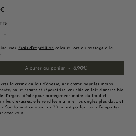
6,90€
0€
lier
ité
+
 incluses.
Frais d'expédition
calculés lors du passage à la
.
Ajouter au panier
-
6,90€
vrez la crème au lait d'ânesse, une crème pour les mains
ante, nourrissante et réparatrice, enrichie en lait d'ânesse bio
le d'argan. Idéale pour protéger vos mains du froid et
ir les crevasses, elle rend les mains et les ongles plus doux et
és. Son format compact de 30 ml est parfait pour l’emporter
ut avec vous.