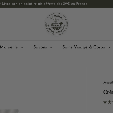

Livraison en point relais offerte dès 39€ en France
Diaporama
L
Pause
a
M
a
i
s
Marseille
Savons
Soins Visage & Corps
o
n
d
u
S
Accuei
a
Crè
v
o
n
d