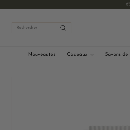
Passer

au
contenu
Search
Rechercher
Nouveautés
Cadeaux
Savons de 