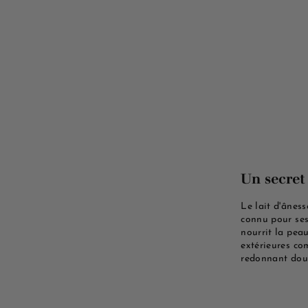
Un secret
Le lait d'âness
connu pour ses
nourrit la pea
extérieures com
redonnant douc