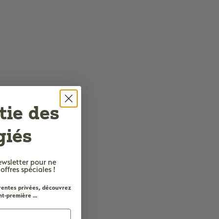
tie des
giés
ewsletter
pour ne
fres spéciales !
 ventes privées, découvrez
t-première ...