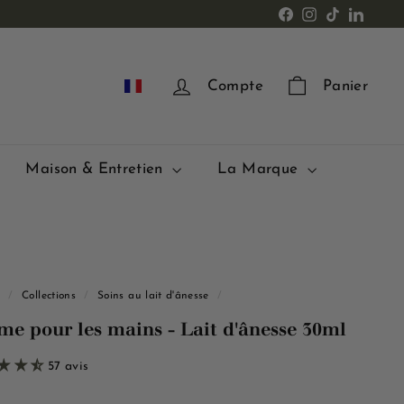
Facebook
Instagram
TikTok
LinkedI
FR
Compte
Panier
Maison & Entretien
La Marque
l
/
Collections
/
Soins au lait d'ânesse
/
me pour les mains - Lait d'ânesse 30ml
57 avis