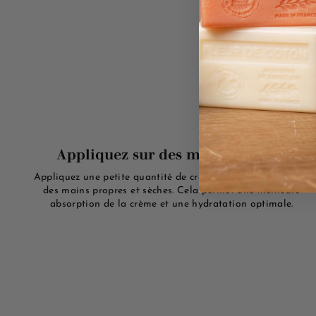
Appliquez sur des mains propres
Appliquez une petite quantité de crème au lait d'ânesse sur
des mains propres et sèches. Cela permet une meilleure
absorption de la crème et une hydratation optimale.