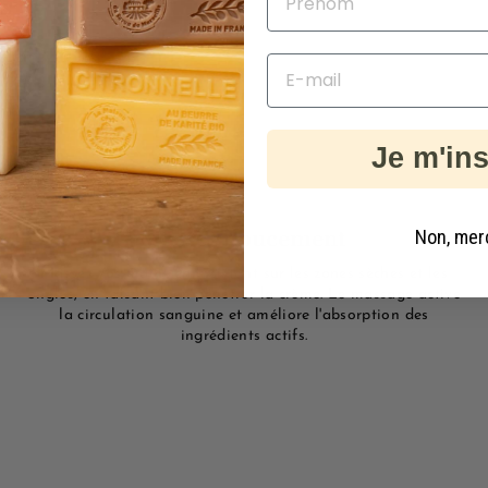
Je m'ins
Non, mer
Massez doucement
Massez vos mains en insistant sur les zones sèches et les
ongles, en faisant bien pénétrer la crème. Le massage active
la circulation sanguine et améliore l'absorption des
ingrédients actifs.