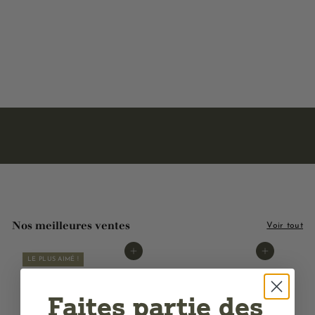
exfoliant - Romarin broyé
125g
2221 avis
3
3,00€
,
0
0
€
Nos meilleures ventes
Voir tout
Ajouter au panier
Ajouter au panier
LE PLUS AIMÉ !
Faites partie des