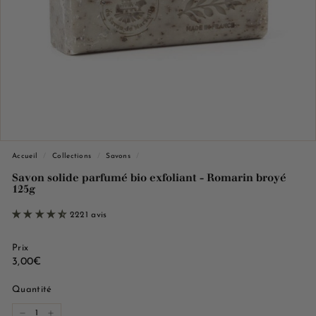
e
M
a
r
s
e
i
l
l
Accueil
/
Collections
/
Savons
/
e
Savon solide parfumé bio exfoliant - Romarin broyé
125g
2221 avis
Prix
Prix
3,00€
3,00€
régulier
Quantité