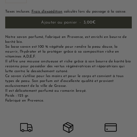
−
+
Taxes incluses.
Frais d'expédition
calculés lors du passage à la caisse.
Ajouter au panier
-
3,00€
Notre savon parfumé, fabriqué en Provence, est enrichi en beurre de
karité bio.
Sa base savon est 100 % végétale pour rendre la peau douce, la
nourrir, l'hydrater et la protéger grâce à sa composition riche en
vitamines A,D,E,F.
Il offre une mousse onctueuse et riche grâce à son beurre de karité bio
reconnu pour posséder des vertus régénératrices et réparatrices qui
lutte contre le dessèchement cutané.
Ce savon s'utilise pour les mains et pour le corps et convient à tous
types de peau. Son parfum est d'excellente qualité et provient
exclusivement de la ville de Grasse.
Il est délicatement parfumé au romarin broyé.
Poids : 125 gr.
Fabriqué en Provence.