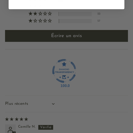
46
22
57
Écrire un avis
100.0
Sort by
Camille N.