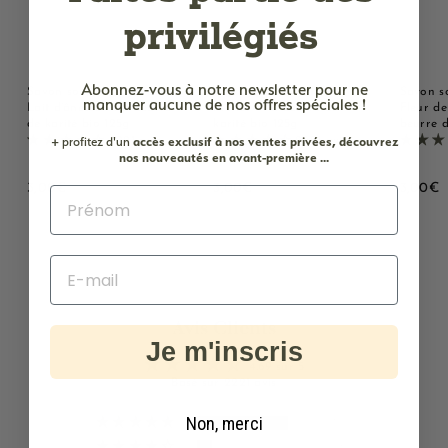
privilégiés
Abonnez-vous à notre newsletter
pour ne
Savon solide parfumé au
Savon solide parfumé
Savon s
manquer aucune de nos offres spéciales !
Lait d'ânesse - Au beurre
Monoï - Au beurre de
Fleur de
de karité bio 125g
karité bio 125g
beurre d
+ profitez d'un
accès
exclusif à nos ventes privées, découvrez
2221 avis
2221 avis
nos nouveautés en avant-première ...
3
3
3
3,00€
3,00€
3,00€
,
,
,
0
0
0
0
0
0
€
€
Avis Clients
Je m'inscris
4.69 sur 5
Basé sur 2221 avis
Non, merci
1790
306