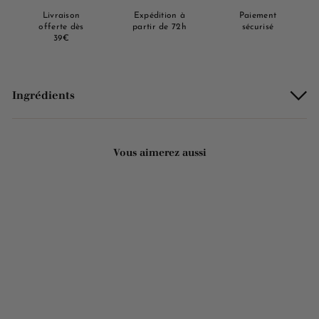
Livraison
Expédition à
Paiement
offerte dès
partir de 72h
sécurisé
39€
Ingrédients
Vous aimerez aussi
Ajouter au panier
Savon solide parfumé bio