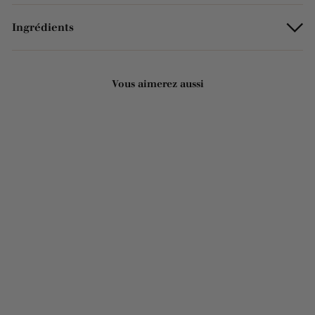
Ingrédients
Vous aimerez aussi
Ajouter au panier
Savon solide parfumé bio
exfoliant - Jojoba 125g
2221 avis
3
3,00€
,