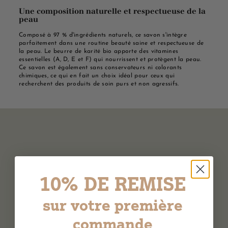
Une composition naturelle et respectueuse de la
peau
Composé à 97 % d'ingrédients naturels, ce savon s'intègre
parfaitement dans une routine beauté saine et respectueuse de
la peau. Le beurre de karité bio apporte des vitamines
essentielles (A, D, E et F) qui nourrissent et protègent la peau.
Ce savon est également sans conservateurs ni colorants
chimiques, ce qui en fait un choix idéal pour ceux qui
recherchent des produits de soin purs et non agressifs.
10% DE REMISE
sur votre première
commande