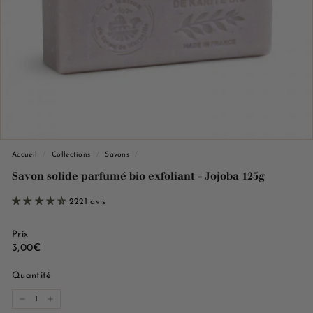
e
M
a
r
s
e
i
l
l
Accueil
/
Collections
/
Savons
/
e
Savon solide parfumé bio exfoliant - Jojoba 125g
2221 avis
Prix
Prix
3,00€
3,00€
régulier
Quantité
−
+