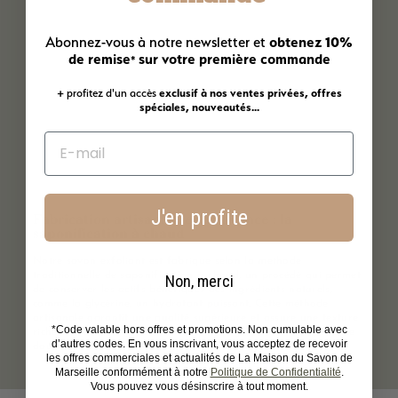
obtenez 10%
Abonnez-vous à notre newsletter et
de remise
sur votre première commande
*
+ profitez d'un accès
exclusif à nos ventes privées, offres
spéciales, nouveautés...
J'en profite
Fabrication artisanale en Provence : la
saponification à chaud
Notre savon exfoliant est fabriqué selon la méthode
traditionnelle de
saponification à chaud
, un procédé qui permet
Non, merci
de conserver les actifs bénéfiques des ingrédients naturels,
comme la glycérine, un hydratant puissant. Cette méthode
artisanale garantit une qualité supérieure et assure une texture
*Code valable hors offres et promotions. Non cumulable avec
riche et crémeuse grâce au triple broyage, pour une expérience
d’autres codes. En vous inscrivant, vous acceptez de recevoir
douce et luxueuse à chaque utilisation.
les offres commerciales et actualités de La Maison du Savon de
Marseille conformément à notre
Politique de Confidentialité
.
Vous pouvez vous désinscrire à tout moment.