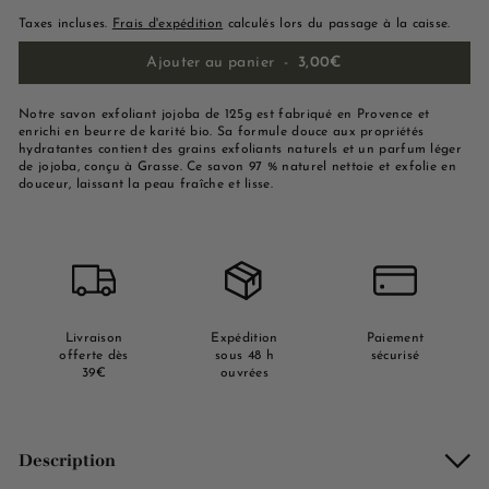
Taxes incluses.
Frais d'expédition
calculés lors du passage à la caisse.
Ajouter au panier
-
3,00€
Notre savon exfoliant jojoba de 125g est fabriqué en Provence et
enrichi en beurre de karité bio. Sa formule douce aux propriétés
hydratantes contient des grains exfoliants naturels et un parfum léger
de jojoba, conçu à Grasse. Ce savon 97 % naturel nettoie et exfolie en
douceur, laissant la peau fraîche et lisse.
Livraison
Expédition
Paiement
offerte dès
sous 48 h
sécurisé
39€
ouvrées
Description