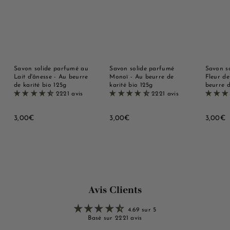
Savon solide parfumé au
Savon solide parfumé
Savon s
Lait d'ânesse - Au beurre
Monoï - Au beurre de
Fleur de
de karité bio 125g
karité bio 125g
beurre d
2221 avis
2221 avis
3
3
3
3,00€
3,00€
3,00€
,
,
,
0
0
0
0
0
0
€
€
Avis Clients
4.69 sur 5
Basé sur 2221 avis