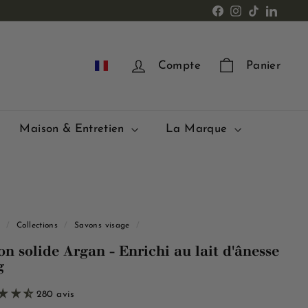
Facebook
Instagram
TikTok
LinkedI
FR
Compte
Panier
Maison & Entretien
La Marque
l
/
Collections
/
Savons visage
/
on solide Argan - Enrichi au lait d'ânesse
g
280 avis