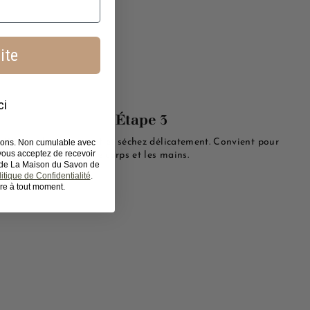
ite
ci
Étape 3
Rincer abondamment
et séchez délicatement. Convient pour
tions. Non cumulable avec
 vous acceptez de recevoir
le corps et les mains.
s de La Maison du Savon de
itique de Confidentialité
.
re à tout moment.