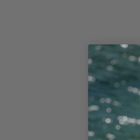
5
5,90€
,
9
0
€