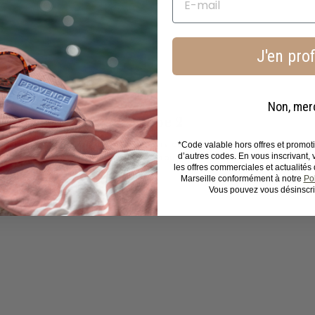
J'en prof
Non, mer
Étape 2
Frotter le savon
entre vos mains ou directement sur le corps
*Code valable hors offres et promo
d’autres codes. En vous inscrivant,
pour obtenir une mousse onctueuse.
les offres commerciales et actualité
Marseille conformément à notre
Pol
Vous pouvez vous désinscri