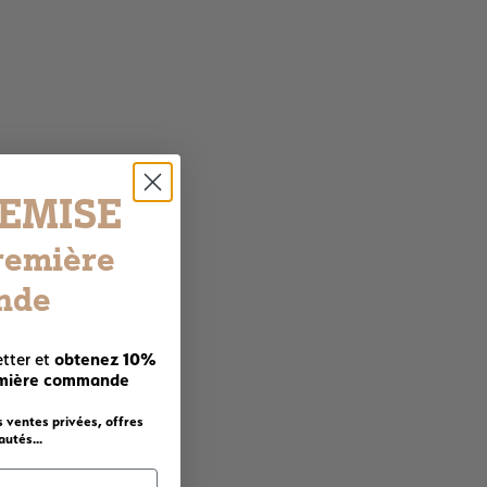
REMISE
remière
nde
obtenez 10%
tter et
emière commande
s ventes privées, offres
utés...