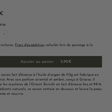
5,90€
0€
lier
ité
+
 incluses.
Frais d'expédition
calculés lors du passage à la
.
Ajouter au panier
-
5,90€
savon lait d'ânesse à l’huile d’argan de 115g est fabriqué en
nce. Avec son parfum oriental et ambré, conçu à Grasse, il
 les mystères de l’Orient. Enrichi en lait d’ânesse bio et 98 %
édients naturels, ce savon nettoie en douceur et laisse la peau
mée et nourrie.