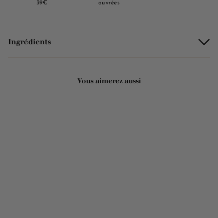
39€
ouvrées
Ingrédients
Vous aimerez aussi
Ajouter au panier
Savon solide parfumé bio
- Vanille gousse 125g
2221 avis