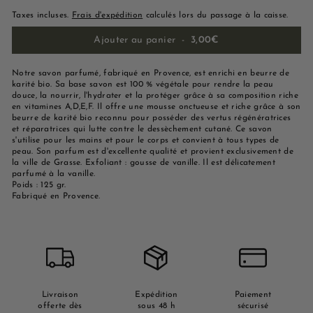
Taxes incluses.
Frais d'expédition
calculés lors du passage à la caisse.
Ajouter au panier
-
3,00€
Notre savon parfumé, fabriqué en Provence, est enrichi en beurre de
karité bio. Sa base savon est 100 % végétale pour rendre la peau
douce, la nourrir, l'hydrater et la protéger grâce à sa composition riche
en vitamines A,D,E,F. Il offre une mousse onctueuse et riche grâce à son
beurre de karité bio reconnu pour posséder des vertus régénératrices
et réparatrices qui lutte contre le dessèchement cutané. Ce savon
s'utilise pour les mains et pour le corps et convient à tous types de
peau. Son parfum est d'excellente qualité et provient exclusivement de
la ville de Grasse. Exfoliant : gousse de vanille. Il est délicatement
parfumé à la vanille.
Poids : 125 gr.
Fabriqué en Provence.
Livraison
Expédition
Paiement
offerte dès
sous 48 h
sécurisé