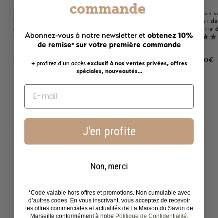
commande
Savon solide parfumé au
Savon solide parfumé
Savon s
Lait d'ânesse - Au beurre
Monoï - Au beurre de
Fleur de
de karité bio 125g
karité bio 125g
beurre d
obtenez 10%
Abonnez-vous à notre newsletter et
2221 avis
2221 avis
de remise
sur votre première commande
*
3
3
3
3,00€
3,00€
3,00€
+ profitez d'un accès
exclusif à nos ventes privées, offres
,
,
,
spéciales, nouveautés...
0
0
0
0
0
0
€
€
Avis Clients
J'en profite
4.69 sur 5
Basé sur 2221 avis
Non, merci
1790
306
*Code valable hors offres et promotions. Non cumulable avec
46
d’autres codes. En vous inscrivant, vous acceptez de recevoir
les offres commerciales et actualités de La Maison du Savon de
22
Marseille conformément à notre
Politique de Confidentialité
.