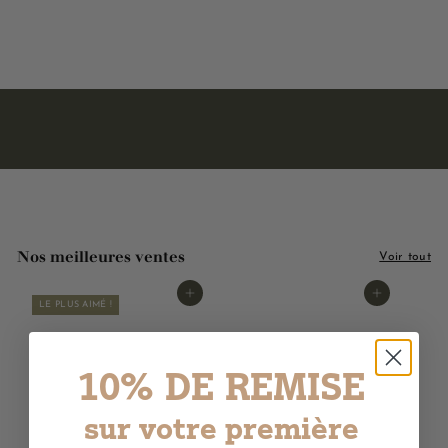
3
3,00€
,
0
0
€
Nos meilleures ventes
Voir tout
Ajouter au panier
Ajouter au panier
LE PLUS AIMÉ !
10% DE REMISE
sur votre première