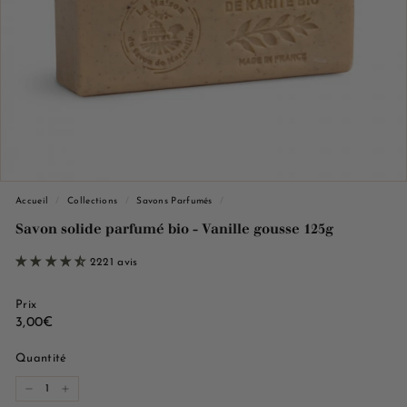
e
M
a
r
s
e
i
l
l
Accueil
/
Collections
/
Savons Parfumés
/
e
Savon solide parfumé bio - Vanille gousse 125g
2221 avis
Prix
Prix
3,00€
3,00€
régulier
Quantité
−
+