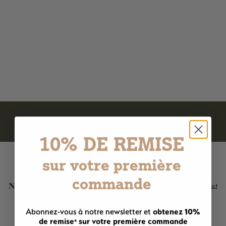
Savon liquide de Marseille
- Lait de chèvre bio 330ml
175 avis
9
9,90€
,
9
0
€
10% DE REMISE
sur votre première
commande
Nos meilleures ventes
Voir tout
Ajouter au panier
Ajouter au panier
obtenez 10%
Abonnez-vous à notre newsletter et
LE PLUS AIMÉ !
de remise
sur votre première commande
*