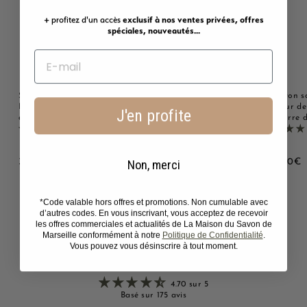
+ profitez d'un accès
exclusif à nos ventes privées, offres
spéciales, nouveautés...
Savon solide parfumé au
Savon solide parfumé
Savon s
Lait d'ânesse - Au beurre
Monoï - Au beurre de
Fleur de
J'en profite
de karité bio 125g
karité bio 125g
beurre d
2221 avis
2221 avis
3
3
3
3,00€
3,00€
3,00€
Non, merci
,
,
,
0
0
0
0
0
0
*Code valable hors offres et promotions. Non cumulable avec
d’autres codes. En vous inscrivant, vous acceptez de recevoir
€
€
les offres commerciales et actualités de La Maison du Savon de
Marseille conformément à notre
Politique de Confidentialité
.
Vous pouvez vous désinscrire à tout moment.
Avis Clients
4.70 sur 5
Basé sur 175 avis