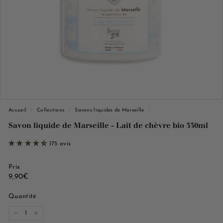
e
M
a
r
s
e
i
l
l
Accueil
/
Collections
/
Savons liquides de Marseille
/
e
Savon liquide de Marseille - Lait de chèvre bio 330ml
175 avis
Prix
Prix
9,90€
9,90€
régulier
Quantité
−
+