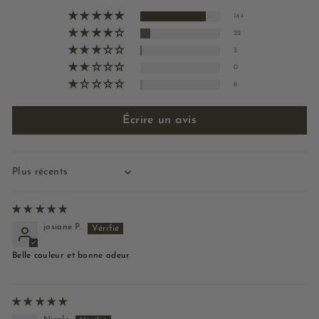
144
22
3
0
6
Écrire un avis
Sort by
josiane P.
Belle couleur et bonne odeur