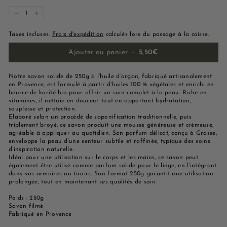
−
+
Taxes incluses.
Frais d'expédition
calculés lors du passage à la caisse.
Ajouter au panier
-
5,50€
Notre savon solide de 250g à l’huile d’argan, fabriqué artisanalement
en Provence, est formulé à partir d’huiles 100 % végétales et enrichi en
beurre de karité bio pour offrir un soin complet à la peau. Riche en
vitamines, il nettoie en douceur tout en apportant hydratation,
souplesse et protection.
Élaboré selon un procédé de saponification traditionnelle, puis
triplement broyé, ce savon produit une mousse généreuse et crémeuse,
agréable à appliquer au quotidien. Son parfum délicat, conçu à Grasse,
enveloppe la peau d’une senteur subtile et raffinée, typique des soins
d’inspiration naturelle.
Idéal pour une utilisation sur le corps et les mains, ce savon peut
également être utilisé comme parfum solide pour le linge, en l’intégrant
dans vos armoires ou tiroirs. Son format 250g garantit une utilisation
prolongée, tout en maintenant ses qualités de soin.
Poids : 250g
Savon filmé
Fabriqué en Provence