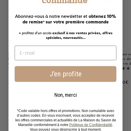
Ajouter au panier
Ajouter au panier
LE PLUS AIMÉ !
obtenez 10%
Abonnez-vous à notre newsletter et
de remise
sur votre première commande
*
+ profitez d'un accès
exclusif à nos ventes privées, offres
spéciales, nouveautés...
Savon solide parfumé au
Savon solide parfumé
Savon s
Lait d'ânesse - Au beurre
Monoï - Au beurre de
Fleur de
de karité bio 125g
karité bio 125g
beurre d
2221 avis
2221 avis
J'en profite
3
3
3
3,00€
3,00€
3,00€
,
,
,
0
0
0
Non, merci
0
0
0
€
€
*Code valable hors offres et promotions. Non cumulable avec
d’autres codes. En vous inscrivant, vous acceptez de recevoir
les offres commerciales et actualités de La Maison du Savon de
Avis Clients
Marseille conformément à notre
Politique de Confidentialité
.
Vous pouvez vous désinscrire à tout moment.