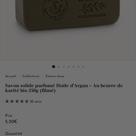
e
M
a
r
s
e
i
l
l
e
Accueil
/
Collections
/
Savons doux
/
Savon solide parfumé Huile d’Argan – Au beurre de
karité bio 250g (filmé)
10 avis
Prix
Prix
5,50€
5,50€
régulier
Quantité