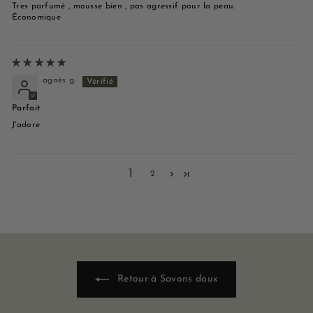
Tres parfumé , mousse bien , pas agressif pour la peau.
Économique
agnès g.
Parfait
J'adore
1
2
Retour à Savons doux