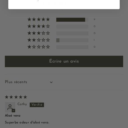
4.70 sur 5
Basé sur 10 avis
9
0
0
1
0
Écrire un avis
Sort by
Cathy
Aloé vera
Superbe odeur d'aloé vera.