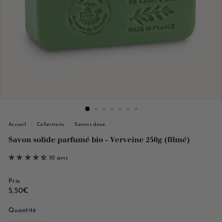
e
M
a
r
s
e
i
l
l
e
Accueil
/
Collections
/
Savons doux
/
Savon solide parfumé bio - Verveine 250g (filmé)
10 avis
Prix
Prix
5,50€
5,50€
régulier
Quantité