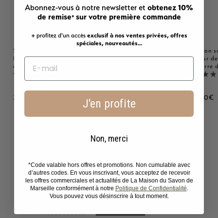
obtenez 10%
Abonnez-vous à notre newsletter et
de remise
sur votre première commande
*
+ profitez d'un accès
exclusif à nos ventes privées, offres
spéciales, nouveautés...
Savon solide parfumé au
Savon solide parfumé
Savon s
Lait d'ânesse - Au beurre
Monoï - Au beurre de
Fleur de
de karité bio 125g
karité bio 125g
beurre d
2221 avis
2221 avis
3
3
3
3,00€
3,00€
3,00€
J'en profite
,
,
,
0
0
0
0
0
0
€
€
Non, merci
Avis Clients
*Code valable hors offres et promotions. Non cumulable avec
d’autres codes. En vous inscrivant, vous acceptez de recevoir
les offres commerciales et actualités de La Maison du Savon de
4.70 sur 5
Marseille conformément à notre
Politique de Confidentialité
.
Basé sur 10 avis
Vous pouvez vous désinscrire à tout moment.
9