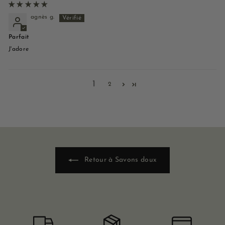
agnès g.
Parfait
J'adore
1
2
Retour à Savons doux