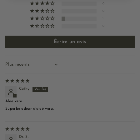
0
0
1
0
Écrire un avis
Sort by
Cathy
Aloé vera
Superbe odeur d'aloé vera.
Dr. S.