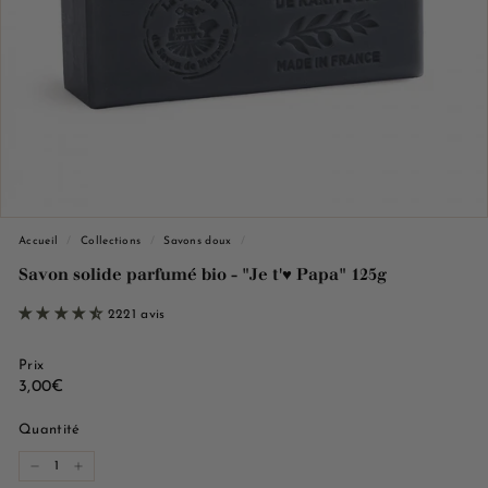
e
M
a
r
s
e
i
l
l
Accueil
/
Collections
/
Savons doux
/
e
Savon solide parfumé bio - "Je t'♥︎ Papa" 125g
2221 avis
Prix
Prix
3,00€
3,00€
régulier
Quantité
−
+