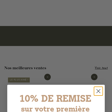
3
3,00€
,
0
0
€
Nos meilleures ventes
Voir tout
Ajouter au panier
Ajouter au panier
LE PLUS AIMÉ !
10% DE REMISE
sur votre première