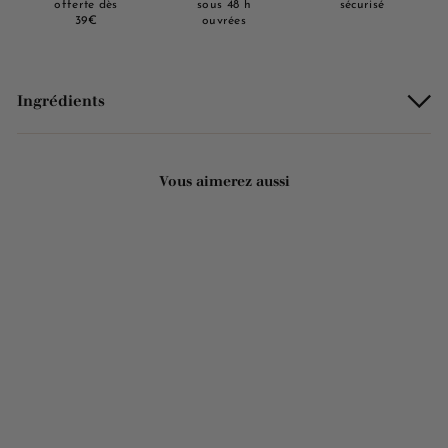
offerte dès
sous 48 h
sécurisé
39€
ouvrées
Ingrédients
Vous aimerez aussi
Ajouter au panier
Savon solide parfumé bio
- "Je t'♥︎ Papa" 125g
2221 avis