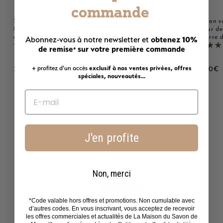
commande
Savon solide parfumé au
Savon solide parfumé
Savon s
Lait d'ânesse - Au beurre
Monoï - Au beurre de
Fleur de
obtenez 10%
de karité bio 125g
karité bio 125g
beurre d
Abonnez-vous à notre newsletter et
2221 avis
2221 avis
de remise
sur votre première commande
*
+ profitez d'un accès
exclusif à nos ventes privées, offres
3
3
3
3,00€
3,00€
3,00€
spéciales, nouveautés...
,
,
,
0
0
0
0
0
0
€
€
J'en profite
Avis Clients
4.69 sur 5
Basé sur 2221 avis
Non, merci
1790
306
*Code valable hors offres et promotions. Non cumulable avec
d’autres codes. En vous inscrivant, vous acceptez de recevoir
46
les offres commerciales et actualités de La Maison du Savon de
22