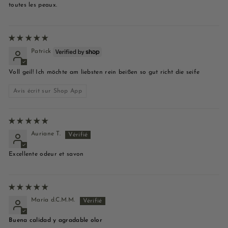
toutes les peaux.
Patrick
Voll geil! Ich möchte am liebsten rein beißen so gut richt die seife
Avis écrit sur Shop App
Auriane T.
Excellente odeur et savon
María d.C.M.M.
Buena calidad y agradable olor