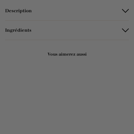
Description
Ingrédients
Vous aimerez aussi
Ajouter au panier
Recharge de Savon
Liquide de Marseille Fleur
de Cerisier – Format
familial 1L