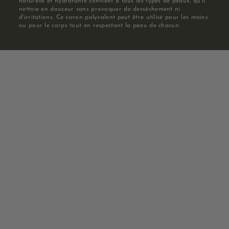
naturelle et hydratante convient à tous les types de peaux, qu'il
nettoie en douceur sans provoquer de dessèchement ni
d'irritations. Ce savon polyvalent peut être utilisé pour les mains
ou pour le corps tout en respectant la peau de chacun.