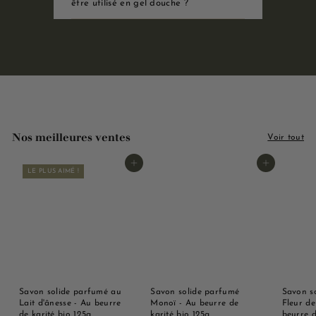
être utilisé en gel douche ?
Nos meilleures ventes
Voir tout
Ajouter au panier
Ajouter au panier
LE PLUS AIMÉ !
Savon solide parfumé au
Savon solide parfumé
Savon s
Lait d'ânesse - Au beurre
Monoï - Au beurre de
Fleur de
de karité bio 125g
karité bio 125g
beurre d