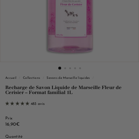
e
M
a
r
s
e
i
l
l
e
Accueil
/
Collections
/
Savons de Marseille liquides
/
Recharge de Savon Liquide de Marseille Fleur de
Cerisier – Format familial 1L
483 avis
Prix
Prix
16,90€
16,90€
régulier
Quantité