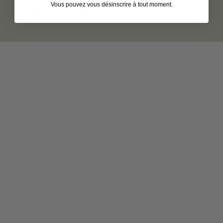
une sensation durable de confort. Ce soin est idéal pour les
Vous pouvez vous désinscrire à tout moment.
mains et le corps, surtout pour les peaux sujettes aux agressions
quotidiennes.