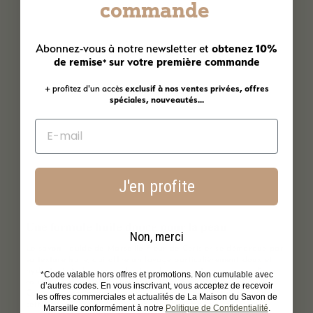
commande
obtenez 10%
Abonnez-vous à notre newsletter et
de remise
sur votre première commande
*
+ profitez d'un accès
exclusif à nos ventes privées, offres
spéciales, nouveautés...
J'en profite
Une formule huile douce pour la peau
Non, merci
Le
savon liquide de Marseille
Fleur de Cerisier se démarque par
sa texture huile, qui offre un lavage particulièrement doux et
hydratant. À chaque application, la peau est enveloppée d'une
*Code valable hors offres et promotions. Non cumulable avec
couche nourrissante qui maintient son hydratation naturelle.
d’autres codes. En vous inscrivant, vous acceptez de recevoir
Contrairement aux savons classiques qui peuvent dessécher,
les offres commerciales et actualités de La Maison du Savon de
cette texture huileuse préserve l'équilibre de la peau et laisse
Marseille conformément à notre
Politique de Confidentialité
.