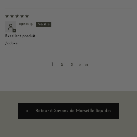
agnès g.
Excellent produit
J'adore
1
2
3
Retour à Savons de Marseille liquides