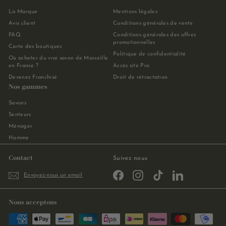
La Marque
Mentions légales
Avis client
Conditions générales de vente
FAQ
Conditions générales des offres
promotionnelles
Carte des boutiques
Politique de confidentialité
Où acheter du vrai savon de Marseille
en France ?
Accès site Pro
Devenez Franchisé
Droit de rétractation
Nos gammes
Savons
Senteurs
Ménager
Homme
Contact
Suivez nous
Facebook
Instagram
TikTok
LinkedIn
Envoyez-nous un email
Nous acceptons