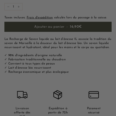
−
+
Taxes incluses.
Frais d'expédition
calculés lors du passage à la caisse.
Ajouter au panier
-
16,90€
La Recharge de Savon liquide au lait d’ânesse 1L associe la tradition du
savon de Marseille à la douceur du lait d’ânesse bio. Un savon liquide
nourrissant et hydratant, idéal pour les mains et le corps au quotidien.
✓ 98% d'ingrédients d'origine naturelle
✓ Fabrication traditionnelle au chaudron
✓ Convient à tous types de peaux
✓ Lait d’ânesse bio nourrissant
✓ Recharge économique et plus écologique
Livraison
Expédition à
Paiement
offerte dès
partir de 72h
sécurisé