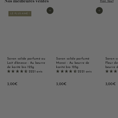
Nos meilleures ventes
Voir tout
Ajouter au panier
Ajouter au panier
LE PLUS AIMÉ !
Savon solide parfumé au
Savon solide parfumé
Savon s
Lait d'ânesse - Au beurre
Monoï - Au beurre de
Fleur de
de karité bio 125g
karité bio 125g
beurre d
2221 avis
2221 avis
3
3
3
3,00€
3,00€
3,00€
,
,
,
0
0
0
0
0
0
€
€