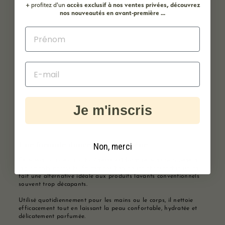
+ profitez d'un
accès
exclusif à nos ventes privées, découvrez
nos nouveautés en avant-première ...
Je m'inscris
Une formule douce sans parabène
Non, merci
Ce savon liquide au lait d’ânesse est formulé sans parabène ni
ingrédients agressifs. Sa composition douce et respectueuse en
fait une alternative idéale aux produits lavants conventionnels
souvent trop décapants.
Utilisé quotidiennement pour les mains ou le corps, il nettoie
efficacement tout en laissant la peau confortable, hydratée et
délicatement parfumée.