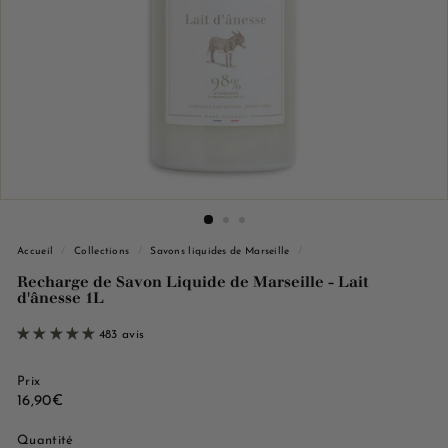
e
M
a
r
s
e
i
l
l
e
Accueil
/
Collections
/
Savons liquides de Marseille
/
Recharge de Savon Liquide de Marseille - Lait
d'ânesse 1L
483 avis
Prix
Prix
16,90€
16,90€
régulier
Quantité