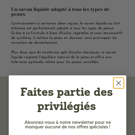
Un savon liquide adapté à tous les types de
peaux
Contrairement à certaines idées reçues, le savon liquide au lait
d’ânesse est parfaitement adapté à tous les types de peaux.
Grâce à sa formule à base d’huiles végétales et sans tensioactifs
de synthèse, il nettoie la peau en douceur sans provoquer de
sensation de dessèchement.
Plus doux que de nombreux gels douche classiques, ce savon
liquide respecte l’équilibre naturel de la peau et offre une
tolérance optimale, même pour les peaux sensibles.
Faites partie des
privilégiés
Abonnez-vous à notre newsletter
pour ne
manquer aucune de nos offres spéciales !