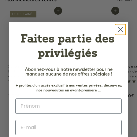
Ajouter au panier
Ajouter au panier
LE PLUS AIMÉ !
Faites partie des
privilégiés
Savon solide parfumé au
Savon solide parfumé
Savon s
Abonnez-vous à notre newsletter
pour ne
Lait d'ânesse - Au beurre
Monoï - Au beurre de
Fleur de
manquer aucune de nos offres spéciales !
de karité bio 125g
karité bio 125g
beurre d
2221 avis
2221 avis
+ profitez d'un
accès
exclusif à nos ventes privées, découvrez
nos nouveautés en avant-première ...
3
3
3
3,00€
3,00€
3,00€
,
,
,
0
0
0
0
0
0
€
€