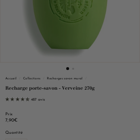
e
M
a
r
s
e
i
l
l
e
Accueil
/
Collections
/
Recharges savon mural
/
Recharge porte-savon - Verveine 270g
487 avis
Prix
Prix
7,90€
7,90€
régulier
Quantité