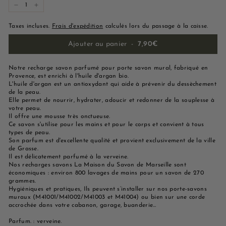
−
+
Taxes incluses.
Frais d'expédition
calculés lors du passage à la caisse.
Ajouter au panier
-
7,90€
Notre recharge savon parfumé pour porte savon mural, fabriqué en
Provence, est enrichi à l'huile d'argan bio.
L'huile d'argan est un antioxydant qui aide à prévenir du dessèchement
de la peau.
Elle permet de nourrir, hydrater, adoucir et redonner de la souplesse à
votre peau.
Il offre une mousse très onctueuse.
Ce savon s'utilise pour les mains et pour le corps et convient à tous
types de peau.
Son parfum est d'excellente qualité et provient exclusivement de la ville
de Grasse.
Il est délicatement parfumé à la verveine.
Nos recharges savons La Maison du Savon de Marseille sont
économiques : environ 800 lavages de mains pour un savon de 270
grammes.
Hygiéniques et pratiques, Ils peuvent s’installer sur nos porte-savons
muraux (M41001/M41002/M41003 et M41004) ou bien sur une corde
accrochée dans votre cabanon, garage, buanderie…
Parfum. : verveine.