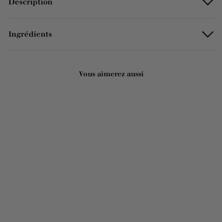
Description
Ingrédients
Vous aimerez aussi
Ajouter au panier
Savon de Marseille
Végétal en Cube 300g –
Authentique Savon de
Marseille blanc
112 avis