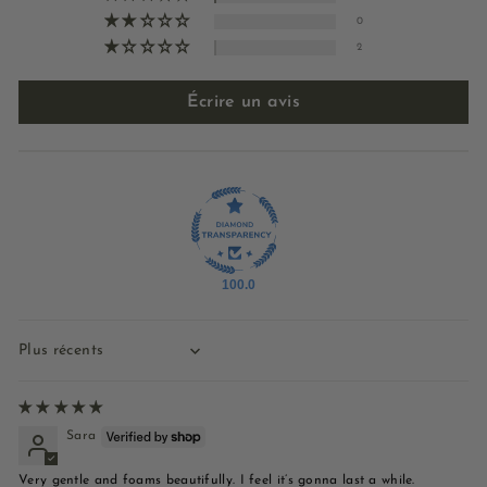
0
2
Écrire un avis
100.0
Sort by
Sara
Very gentle and foams beautifully. I feel it’s gonna last a while.