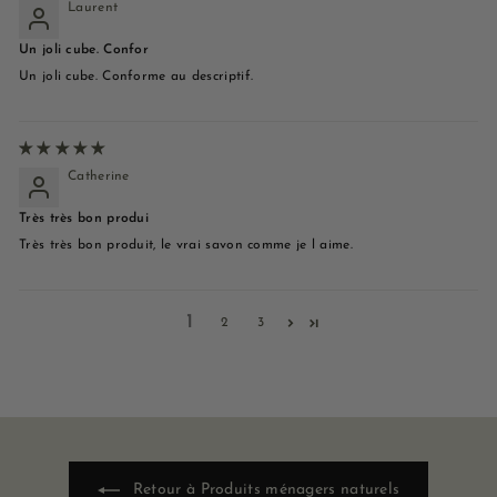
Laurent
Un joli cube. Confor
Un joli cube. Conforme au descriptif.
Catherine
Très très bon produi
Très très bon produit, le vrai savon comme je l aime.
1
2
3
Retour à Produits ménagers naturels