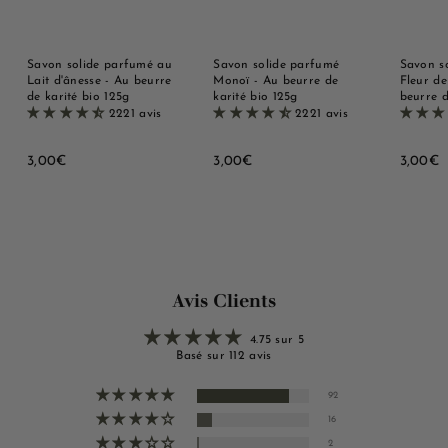
Savon solide parfumé au
Savon solide parfumé
Savon s
Lait d'ânesse - Au beurre
Monoï - Au beurre de
Fleur de
de karité bio 125g
karité bio 125g
beurre d
2221 avis
2221 avis
3
3
3
3,00€
3,00€
3,00€
,
,
,
0
0
0
0
0
0
€
€
Avis Clients
4.75 sur 5
Basé sur 112 avis
92
16
2