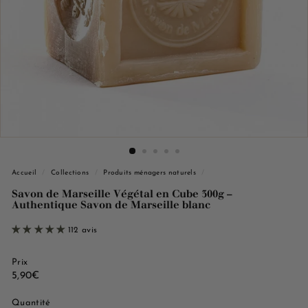
e
M
a
r
s
e
i
l
l
e
Accueil
/
Collections
/
Produits ménagers naturels
/
Savon de Marseille Végétal en Cube 300g –
Authentique Savon de Marseille blanc
112 avis
Prix
Prix
5,90€
5,90€
régulier
Quantité