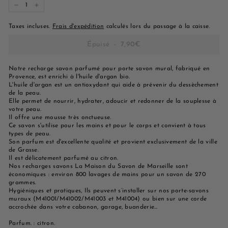
−
+
Taxes incluses.
Frais d'expédition
calculés lors du passage à la caisse.
Épuisé
-
7,90€
Notre recharge savon parfumé pour porte savon mural, fabriqué en
Provence, est enrichi à l'huile d'argan bio.
L'huile d'argan est un antioxydant qui aide à prévenir du dessèchement
de la peau.
Elle permet de nourrir, hydrater, adoucir et redonner de la souplesse à
votre peau.
Il offre une mousse très onctueuse.
Ce savon s'utilise pour les mains et pour le corps et convient à tous
types de peau.
Son parfum est d'excellente qualité et provient exclusivement de la ville
de Grasse.
Il est délicatement parfumé au citron.
Nos recharges savons La Maison du Savon de Marseille sont
économiques : environ 800 lavages de mains pour un savon de 270
grammes.
Hygiéniques et pratiques, Ils peuvent s’installer sur nos porte-savons
muraux (M41001/M41002/M41003 et M41004) ou bien sur une corde
accrochée dans votre cabanon, garage, buanderie…
Parfum. : citron.