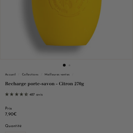
e
M
a
r
s
e
i
l
l
e
Accueil
/
Collections
/
Meilleures ventes
/
Recharge porte-savon - Citron 270g
487 avis
Prix
Prix
7,90€
7,90€
régulier
Quantité