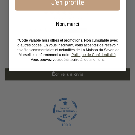
J'en profite
Avis Clients
4.73 sur 5
Basé sur 487 avis
Non, merci
402
62
*Code valable hors offres et promotions. Non cumulable avec
d’autres codes. En vous inscrivant, vous acceptez de recevoir
10
les offres commerciales et actualités de La Maison du Savon de
4
Marseille conformément à notre
Politique de Confidentialité
.
Vous pouvez vous désinscrire à tout moment.
9
Écrire un avis
100.0