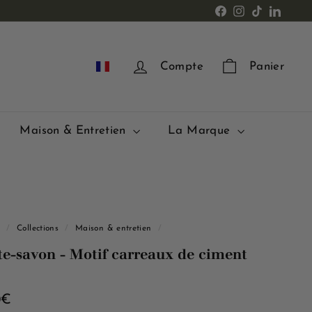
Facebook
Instagram
TikTok
LinkedI
FR
Compte
Panier
Maison & Entretien
La Marque
l
/
Collections
/
Maison & entretien
/
te-savon - Motif carreaux de ciment
4,00€
0€