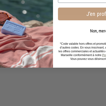
J'en prof
Non, mer
Nos meilleures ventes
*Code valable hors offres et promo
d’autres codes. En vous inscrivant,
les offres commerciales et actualité
Marseille conformément à notre
Pol
Vous pouvez vous désinscri
B
B
o
o
u
u
A
A
t
t
j
j
i
i
o
o
q
q
u
u
u
u
t
t
e
e
e
e
r
r
r
r
a
a
a
a
p
p
u
u
i
i
p
p