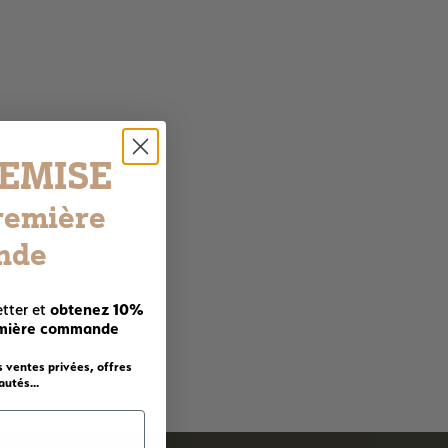
REMISE
remière
nde
obtenez 10%
tter et
emière commande
s ventes privées, offres
utés...