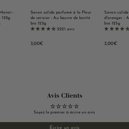
d
d
a
a
e
e
n
n
i
i
Monoï -
Savon solide parfumé à la Fleur
Savon solide
e
e
o 125g
de cerisier - Au beurre de karité
d'oranger - A
r
r
bio 125g
bio 125g
s
2221 avis
3
3
3,00€
3,00€
,
,
0
0
0
0
€
€
Avis Clients
Soyez le premier à écrire un avis
Écrire un avis