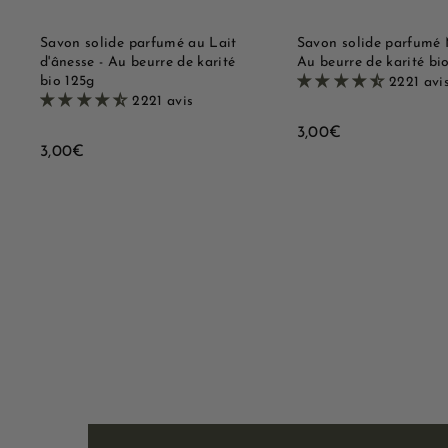
d
a
e
n
i
Savon solide parfumé au Lait
Savon solide parfumé 
e
d'ânesse - Au beurre de karité
Au beurre de karité bi
r
bio 125g
2221 avi
2221 avis
3
3,00€
3
3,00€
,
,
0
0
0
0
€
€