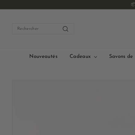
Passer

au
contenu
Search
Rechercher
Nouveautés
Cadeaux
Savons de 