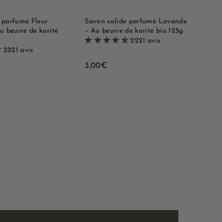
d
d
a
a
e
e
n
n
i
i
 parfumé Fleur
Savon solide parfumé Lavande
e
e
u beurre de karité
– Au beurre de karité bio 125g
r
r
2221 avis
2221 avis
3
3,00€
,
0
0
€