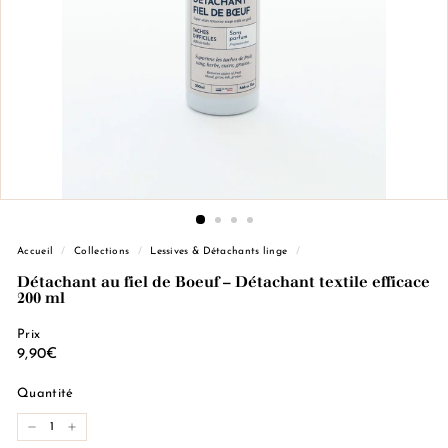
e
M
a
r
s
e
i
l
l
e
Accueil
/
Collections
/
Lessives & Détachants linge
/
Détachant au fiel de Boeuf – Détachant textile efficace
200 ml
Prix
Prix
9,90€
9,90€
régulier
Quantité
−
+