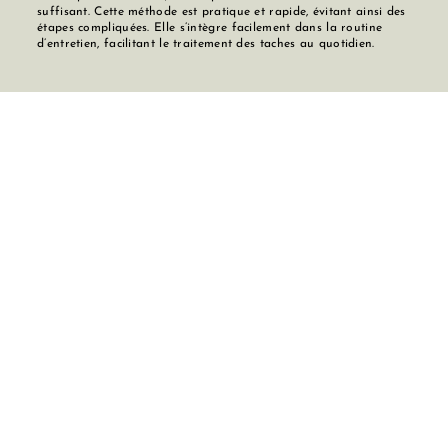
suffisant. Cette méthode est pratique et rapide, évitant ainsi des
étapes compliquées. Elle s’intègre facilement dans la routine
d’entretien, facilitant le traitement des taches au quotidien.