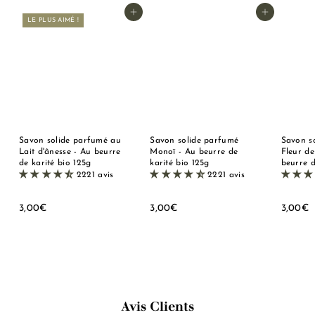
Ajouter au panier
Ajouter au panier
LE PLUS AIMÉ !
Savon solide parfumé au
Savon solide parfumé
Savon s
Lait d'ânesse - Au beurre
Monoï - Au beurre de
Fleur de
de karité bio 125g
karité bio 125g
beurre d
2221 avis
2221 avis
3
3
3
3,00€
3,00€
3,00€
,
,
,
0
0
0
0
0
0
€
€
Avis Clients