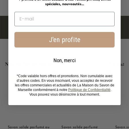
7
spéciales, nouveautés...
,
9
0
€
J'en profite
Non, merci
Nos meilleures ventes
Voir tout
Ajouter au panier
Ajouter au panier
*Code valable hors offres et promotions. Non cumulable avec
LE PLUS AIMÉ !
d’autres codes. En vous inscrivant, vous acceptez de recevoir
les offres commerciales et actualités de La Maison du Savon de
Marseille conformément à notre
Politique de Confidentialité
.
Vous pouvez vous désinscrire à tout moment.
Savon solide parfumé au
Savon solide parfumé
Savon s