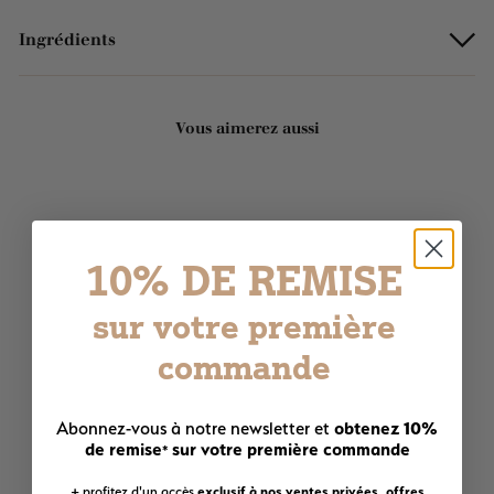
Ingrédients
Vous aimerez aussi
Ajouter au panier
10% DE REMISE
sur votre première
commande
Beurre de karité pour le
corps et les cheveux -
Ânesse 120ml
obtenez 10%
1 avis
Abonnez-vous à notre newsletter et
de remise
sur votre première commande
*
1
17,90€
+ profitez d'un accès
exclusif à nos ventes privées, offres