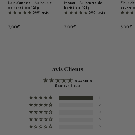
Lait d'ânesse - Au beurre
Monoï - Au beurre de
Fleur de
de karité bio 125g
karité bio 125g
beurre d
2221 avis
2221 avis
3
3
3
3,00€
3,00€
3,00€
,
,
,
0
0
0
0
0
0
€
€
Avis Clients
5.00 sur 5
Basé sur 1 avis
1
0
0
0
0