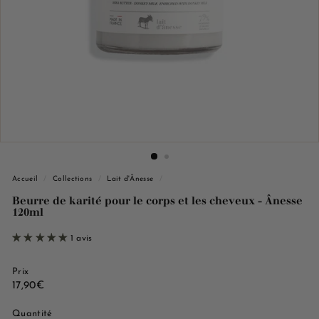
e
M
a
r
s
e
i
l
l
e
Accueil
/
Collections
/
Lait d'Ânesse
/
Beurre de karité pour le corps et les cheveux - Ânesse
120ml
1 avis
Prix
Prix
17,90€
17,90€
régulier
Quantité