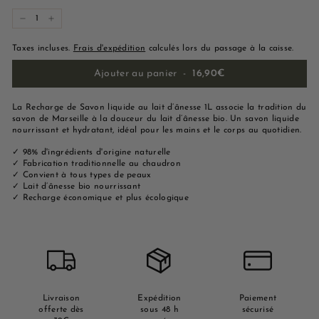
−
+
Taxes incluses.
Frais d'expédition
calculés lors du passage à la caisse.
Ajouter au panier
-
16,90€
La Recharge de Savon liquide au lait d’ânesse 1L associe la tradition du
savon de Marseille à la douceur du lait d’ânesse bio. Un savon liquide
nourrissant et hydratant, idéal pour les mains et le corps au quotidien.
✓ 98% d'ingrédients d'origine naturelle
✓ Fabrication traditionnelle au chaudron
✓ Convient à tous types de peaux
✓ Lait d’ânesse bio nourrissant
✓ Recharge économique et plus écologique
Livraison
Expédition
Paiement
offerte dès
sous 48 h
sécurisé