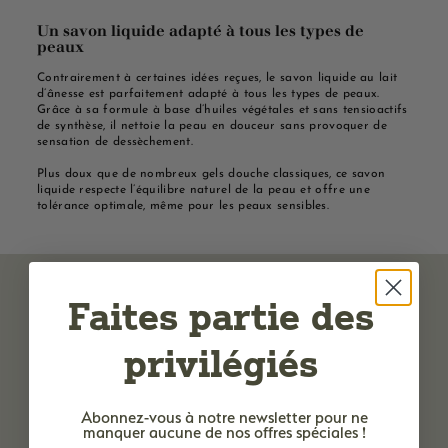
Un savon liquide adapté à tous les types de
peaux
Contrairement à certaines idées reçues, le savon liquide au lait
d’ânesse est parfaitement adapté à tous les types de peaux.
Grâce à sa formule à base d’huiles végétales et sans tensioactifs
de synthèse, il nettoie la peau en douceur sans provoquer de
sensation de dessèchement.
Plus doux que de nombreux gels douche classiques, ce savon
liquide respecte l’équilibre naturel de la peau et offre une
tolérance optimale, même pour les peaux sensibles.
Faites partie des
privilégiés
Abonnez-vous à notre newsletter
pour ne
manquer aucune de nos offres spéciales !