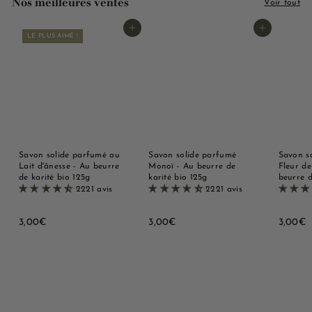
Nos meilleures ventes
Voir tout
Ajouter au panier
Ajouter au panier
LE PLUS AIMÉ !
Savon solide parfumé au
Savon solide parfumé
Savon s
Lait d'ânesse - Au beurre
Monoï - Au beurre de
Fleur de
de karité bio 125g
karité bio 125g
beurre d
2221 avis
2221 avis
3
3
3
3,00€
3,00€
3,00€
,
,
,
0
0
0
0
0
0
€
€