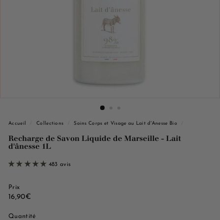
e
M
a
r
s
e
i
l
l
e
Accueil
/
Collections
/
Soins Corps et Visage au Lait d'Anesse Bio
/
Recharge de Savon Liquide de Marseille - Lait
d'ânesse 1L
483 avis
Prix
Prix
16,90€
16,90€
régulier
Quantité