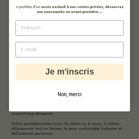
+ profitez d'un
accès
exclusif à nos ventes privées, découvrez
nos nouveautés en avant-première ...
Je m'inscris
Une formule douce sans parabène
Non, merci
Ce savon liquide au lait d’ânesse est formulé sans parabène ni
ingrédients agressifs. Sa composition douce et respectueuse en
fait une alternative idéale aux produits lavants conventionnels
souvent trop décapants.
Utilisé quotidiennement pour les mains ou le corps, il nettoie
efficacement tout en laissant la peau confortable, hydratée et
délicatement parfumée.