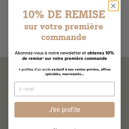
Formulation naturelle
10% DE REMISE
Formulée avec 98 % d'ingrédients d'origine naturelle, cette crème
de nuit sans parabène ni silicone est douce et respectueuse pour
la peau. Sa composition végétale nourrit et hydrate en
sur votre première
profondeur, tout en réduisant le risque de réactions cutanées,
même pour les peaux sensibles. En évitant les ingrédients
commande
synthétiques, elle préserve l’équilibre naturel de la peau et limite
l’impact environnemental. Produite en harmonie avec la nature,
elle offre un soin régénérant pour une peau souple et éclatante.
obtenez 10%
Abonnez-vous à notre newsletter et
de remise
sur votre première commande
*
+ profitez d'un accès
exclusif à nos ventes privées, offres
spéciales, nouveautés...
J'en profite