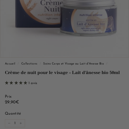
e
M
a
r
s
e
i
l
l
Accueil
/
Collections
/
Soins Corps et Visage au Lait d'Anesse Bio
/
e
Crème de nuit pour le visage - Lait d'ânesse bio 50ml
1 avis
Prix
Prix
29,90€
29,90€
régulier
Quantité
−
+