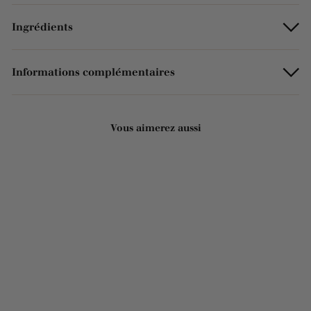
Ingrédients
Informations complémentaires
Vous aimerez aussi
Ajouter au panier
Crème de nuit pour le
visage - Lait d'ânesse bio
50ml