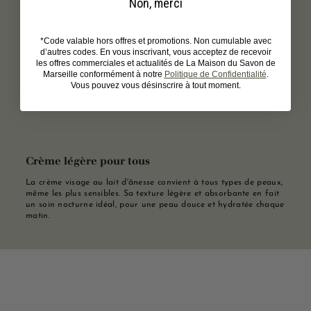
Non, merci
*Code valable hors offres et promotions. Non cumulable avec
d’autres codes. En vous inscrivant, vous acceptez de recevoir
les offres commerciales et actualités de La Maison du Savon de
Marseille conformément à notre
Politique de Confidentialité
.
Vous pouvez vous désinscrire à tout moment.
Crème légère pour tous
La crème visage au lait d'ânesse convient à tous types de peaux,
même les plus sensibles. Sa texture légère et absorbante en fait
un soin nocturne idéal, pour une peau douce et hydratée chaque
matin.