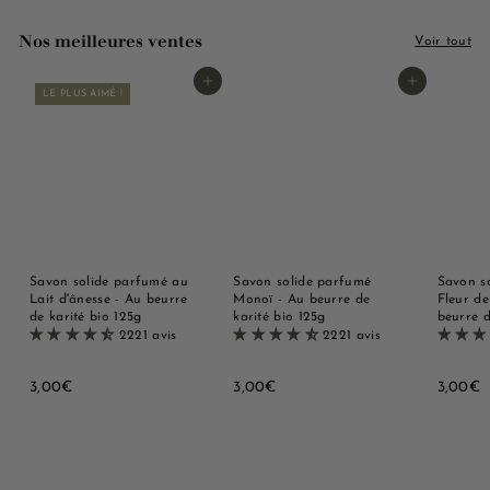
Nos meilleures ventes
Voir tout
Ajouter au panier
Ajouter au panier
LE PLUS AIMÉ !
Savon solide parfumé au
Savon solide parfumé
Savon s
Lait d'ânesse - Au beurre
Monoï - Au beurre de
Fleur de
de karité bio 125g
karité bio 125g
beurre d
2221 avis
2221 avis
3
3
3
3,00€
3,00€
3,00€
,
,
,
0
0
0
0
0
0
€
€