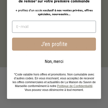
de remise
sur votre première commande
*
+ profitez d'un accès
exclusif à nos ventes privées, offres
spéciales, nouveautés...
Une crème de douche pour tous
J'en profite
La crème corps lait d'ânesse est formulée pour convenir à tous
types de peaux. Sa formule douce et sans parabène nettoie sans
agresser, et est idéale pour une utilisation quotidienne, même
sur les peaux les plus sensibles.
Non, merci
*Code valable hors offres et promotions. Non cumulable avec
d’autres codes. En vous inscrivant, vous acceptez de recevoir
les offres commerciales et actualités de La Maison du Savon de
Marseille conformément à notre
Politique de Confidentialité
.
Vous pouvez vous désinscrire à tout moment.