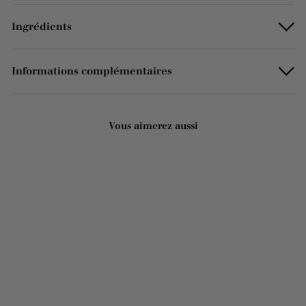
Ingrédients
Informations complémentaires
Vous aimerez aussi
Ajouter au panier
Crème de douche au lait
d'ânesse 250ml
50 avis