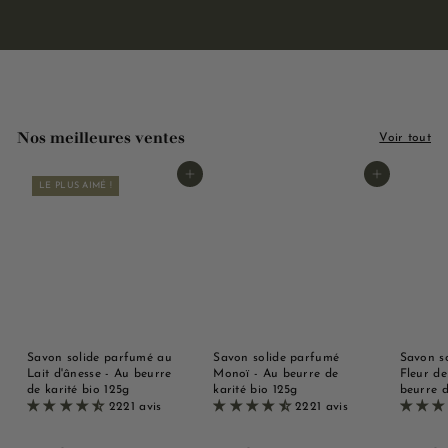
Nos meilleures ventes
Voir tout
Ajouter au panier
Ajouter au panier
LE PLUS AIMÉ !
Savon solide parfumé au
Savon solide parfumé
Savon s
Lait d'ânesse - Au beurre
Monoï - Au beurre de
Fleur de
de karité bio 125g
karité bio 125g
beurre d
2221 avis
2221 avis