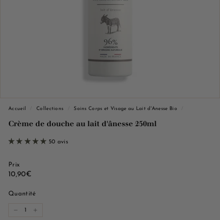
e
M
a
r
s
e
i
l
l
Accueil
/
Collections
/
Soins Corps et Visage au Lait d'Anesse Bio
/
e
Crème de douche au lait d'ânesse 250ml
50 avis
Prix
Prix
10,90€
10,90€
régulier
Quantité
−
+