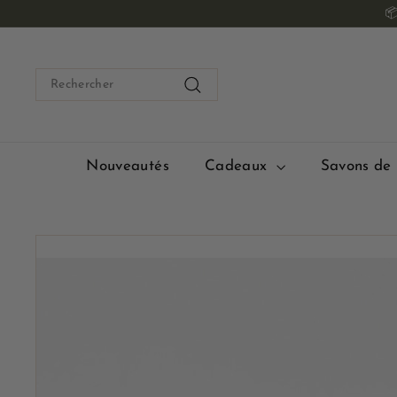
Passer

au
contenu
Search
Rechercher
Nouveautés
Cadeaux
Savons de 