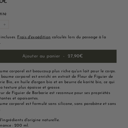
27,90€
90€
lier
ité
+
 incluses.
Frais d'expédition
calculés lors du passage à la
.
Ajouter au panier
-
27,90€
ume corporel est beaucoup plus riche qu'un lait pour le corps.
 baume corporel est enrichi en extrait de Fleur de Figuier de
ie Bio, en huile d'argan bio et en beurre de karité bio, ce qui
a texture plus épaisse et grasse.
eur de Figuier de Barbarie est reconnue pour ses propriétés
tantes et apaisantes.
ume corporel est formulé sans silicone, sans parabène et sans
.
'ingrédients d'origine naturelle.
nance : 200 ml.