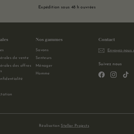
Expédition sous 48 h ouvrées
ales
Nos gammes
Contact
es
Savons
Envoyez-nous 
érales de vente
Senteurs
Suivez nous
érales des offres
Ménager
s
Homme
Facebook
Instagra
Ti
nfidentialité
ctation
Réalisation
Stellar Projects