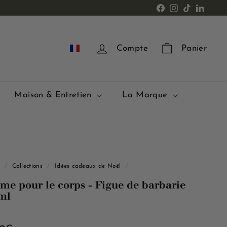
Facebook
Instagram
TikTok
LinkedI
FR
Compte
Panier
Maison & Entretien
La Marque
l
/
Collections
/
Idées cadeaux de Noël
/
me pour le corps - Figue de barbarie
ml