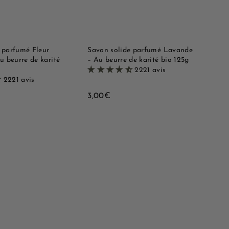
r
r
a
a
a
a
p
p
u
u
i
i
p
p
d
d
a
a
e
e
n
n
i
i
 parfumé Fleur
Savon solide parfumé Lavande
e
e
u beurre de karité
– Au beurre de karité bio 125g
r
r
2221 avis
2221 avis
3
3,00€
,
0
0
€