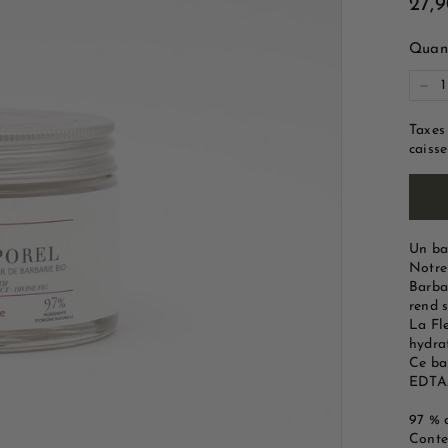
Prix
27,
e
régu
M
Quant
a
−
r
s
Taxes
e
caisse
i
l
l
Un ba
e
Notre
Barbar
rend s
La Fl
hydra
Ce ba
EDTA
97 % d
Conte