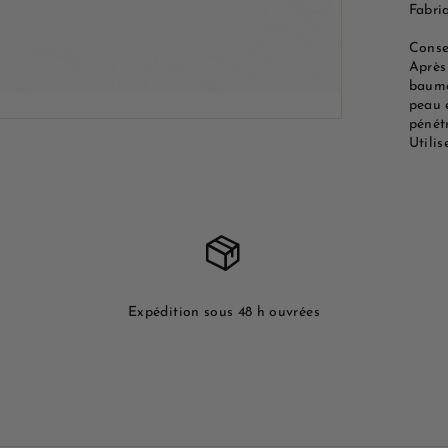
Fabri
Consei
Après
baume
peau 
pénét
Utilis
Expédition sous 48 h ouvrées