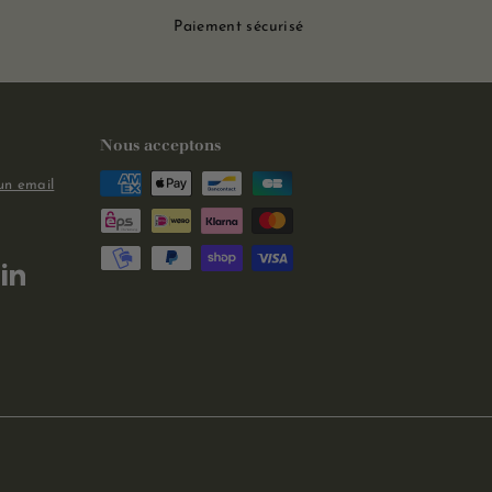
Paiement sécurisé
Nous acceptons
un email
m
kTok
LinkedIn