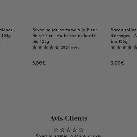
r
r
a
a
a
a
p
p
u
u
i
i
p
p
d
d
a
a
e
e
n
n
i
i
Monoï -
Savon solide parfumé à la Fleur
Savon solide
e
e
o 125g
de cerisier - Au beurre de karité
d'oranger - A
r
r
bio 125g
bio 125g
s
2221 avis
3
3
3,00€
3,00€
,
,
0
0
0
0
€
€
Avis Clients
Soyez le premier à écrire un avis