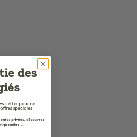
tie des
giés
ewsletter
pour ne
fres spéciales !
 ventes privées, découvrez
t-première ...