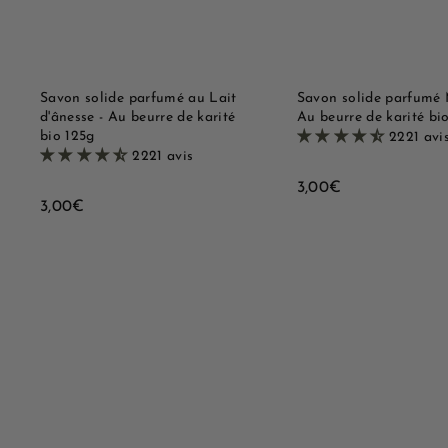
r
a
a
p
u
i
p
d
a
e
n
i
Savon solide parfumé au Lait
Savon solide parfumé 
e
d'ânesse - Au beurre de karité
Au beurre de karité bi
r
bio 125g
2221 avi
2221 avis
3
3,00€
3
3,00€
,
,
0
0
0
0
€
€