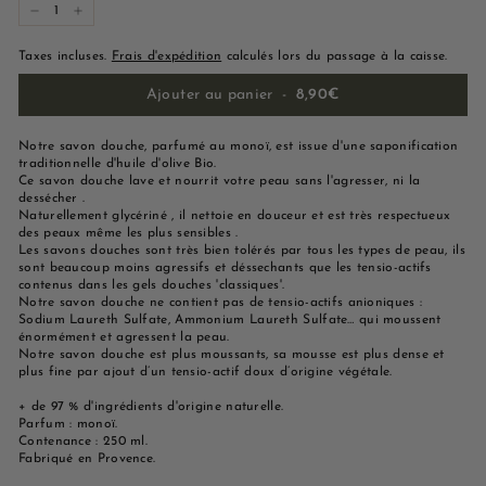
−
+
Taxes incluses.
Frais d'expédition
calculés lors du passage à la caisse.
Ajouter au panier
-
8,90€
Notre savon douche, parfumé au monoï, est issue d'une saponification
traditionnelle d'huile d'olive Bio.
Ce savon douche lave et nourrit votre peau sans l'agresser, ni la
dessécher .
Naturellement glycériné , il nettoie en douceur et est très respectueux
des peaux même les plus sensibles .
Les savons douches sont très bien tolérés par tous les types de peau, ils
sont beaucoup moins agressifs et déssechants que les tensio-actifs
contenus dans les gels douches 'classiques'.
Notre savon douche ne contient pas de tensio-actifs anioniques :
Sodium Laureth Sulfate, Ammonium Laureth Sulfate… qui moussent
énormément et agressent la peau.
Notre savon douche est plus moussants, sa mousse est plus dense et
plus fine par ajout d’un tensio-actif doux d’origine végétale.
+ de 97 % d'ingrédients d'origine naturelle.
Parfum : monoï.
Contenance : 250 ml.
Fabriqué en Provence.