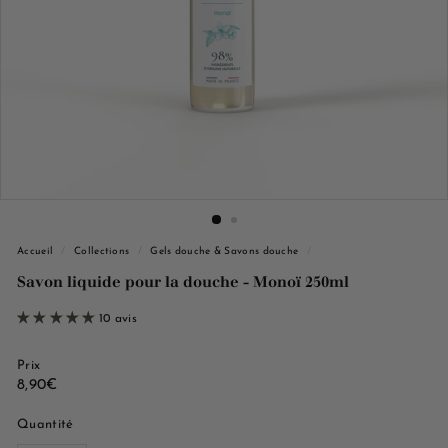
e
M
a
r
s
e
i
l
l
e
Accueil
/
Collections
/
Gels douche & Savons douche
/
Savon liquide pour la douche - Monoï 250ml
10 avis
Prix
Prix
8,90€
8,90€
régulier
Quantité