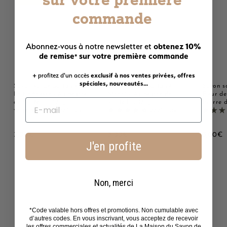
commande
obtenez 10%
Abonnez-vous à notre newsletter et
de remise
sur votre première commande
*
+ profitez d'un accès
exclusif à nos ventes privées, offres
spéciales, nouveautés...
Savon solide parfumé au
Savon solide parfumé
Savon s
Lait d'ânesse - Au beurre
Monoï - Au beurre de
Fleur de
de karité bio 125g
karité bio 125g
beurre d
2221 avis
2221 avis
3
3
3
3,00€
3,00€
3,00€
J'en profite
,
,
,
0
0
0
0
0
0
€
€
Non, merci
Avis Clients
*Code valable hors offres et promotions. Non cumulable avec
d’autres codes. En vous inscrivant, vous acceptez de recevoir
4.80 sur 5
les offres commerciales et actualités de La Maison du Savon de