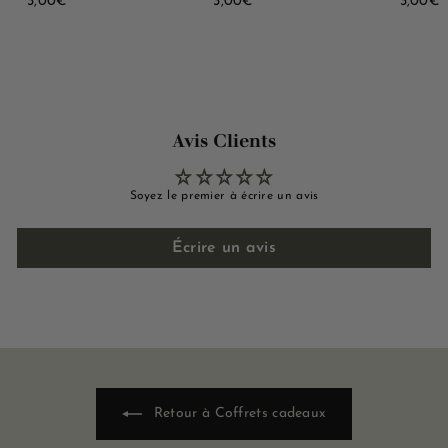
3
3
3
3,00€
3,00€
3,00€
,
,
,
0
0
0
0
0
0
€
€
Avis Clients
Soyez le premier à écrire un avis
Écrire un avis
Retour à Coffrets cadeaux