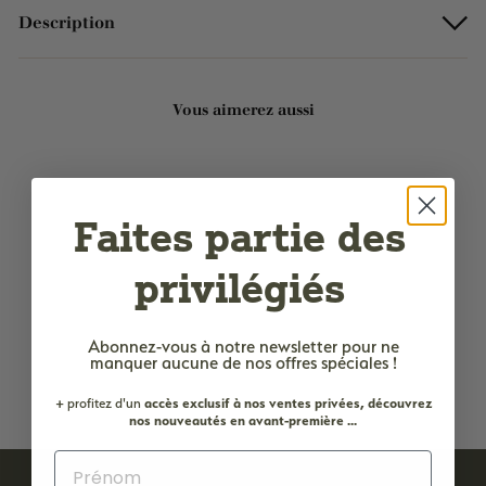
Description
Vous aimerez aussi
Ajouter au panier
Faites partie des
privilégiés
Abonnez-vous à notre newsletter
pour ne
Boite coffret cadeau - vide
manquer aucune de nos offres spéciales !
7
7,50€
,
+ profitez d'un
accès
exclusif à nos ventes privées, découvrez
5
nos nouveautés en avant-première ...
0
€