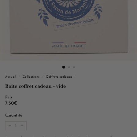
e
M
a
r
s
e
i
l
l
e
Accueil
/
Collections
/
Coffrets cadeaux
/
Boite coffret cadeau - vide
Prix
Prix
7,50€
7,50€
régulier
Quantité
−
+