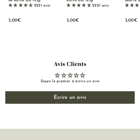
de karité bio 125g
karité bio 125g
beurre d
2221 avis
2221 avis
3
3
3
3,00€
3,00€
3,00€
,
,
,
0
0
0
0
0
0
€
€
Avis Clients
Soyez le premier à écrire un avis
Écrire un avis