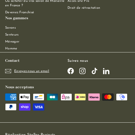
Où acheter du vrai savon de Marseille
Accès site Pro
en France ?
Droit de rétractation
Devenez Franchisé
Nos gammes
Savons
Senteurs
Ménager
Homme
Contact
Suivez nous
Facebook
Instagram
TikTok
LinkedIn
Envoyez-nous un email
Nous acceptons
Réalisation
Stellar Projects