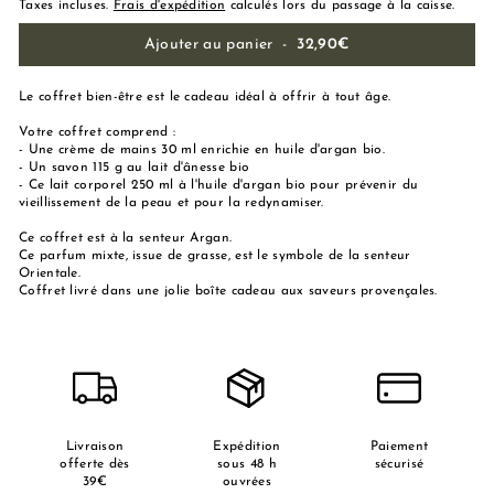
Taxes incluses.
Frais d'expédition
calculés lors du passage à la caisse.
Ajouter au panier
-
32,90€
Le coffret bien-être est le cadeau idéal à offrir à tout âge.
Votre coffret comprend :
- Une crème de mains 30 ml enrichie en huile d'argan bio.
- Un savon 115 g au lait d'ânesse bio
- Ce lait corporel 250 ml à l'huile d'argan bio pour prévenir du
vieillissement de la peau et pour la redynamiser.
Ce coffret est à la senteur Argan.
Ce parfum mixte, issue de grasse, est le symbole de la senteur
Orientale.
Coffret livré dans une jolie boîte cadeau aux saveurs provençales.
Livraison
Expédition
Paiement
offerte dès
sous 48 h
sécurisé
39€
ouvrées