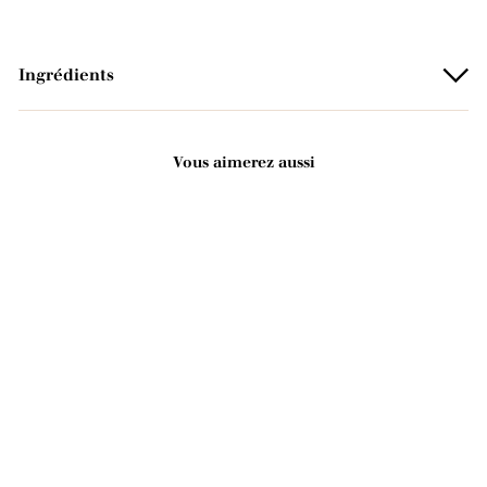
Ingrédients
Vous aimerez aussi
Ajouter au panier
Coffret de soins pour le
corps bien-être - Argan
3
32,90€
2
,