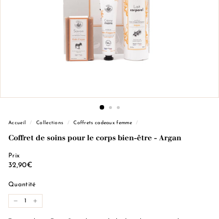
e
M
a
r
s
e
i
l
l
e
Accueil
/
Collections
/
Coffrets cadeaux femme
/
Coffret de soins pour le corps bien-être - Argan
Prix
Prix
32,90€
32,90€
régulier
Quantité
−
+