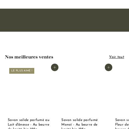
9
0
€
Nos meilleures ventes
Voir tout
Ajouter au panier
Ajouter au panier
LE PLUS AIMÉ !
Savon solide parfumé au
Savon solide parfumé
Savon s
Lait d'ânesse - Au beurre
Monoï - Au beurre de
Fleur de