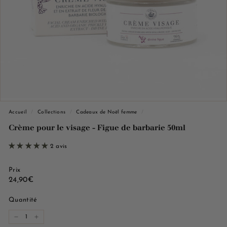
e
M
a
r
s
e
i
l
l
Accueil
/
Collections
/
Cadeaux de Noël femme
/
e
Crème pour le visage - Figue de barbarie 50ml
2 avis
Prix
Prix
24,90€
24,90€
régulier
Quantité
−
+