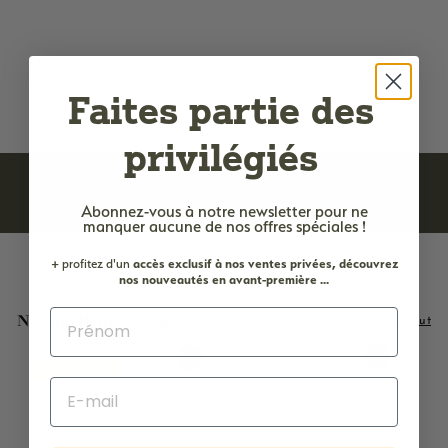
Crème pour le visage -
Figue de barbarie 50ml
2 avis
2
24,90€
Faites partie des
4
,
9
privilégiés
0
€
Abonnez-vous à notre newsletter
pour ne
manquer aucune de nos offres spéciales !
+ profitez d'un
accès
exclusif à nos ventes privées, découvrez
nos nouveautés en avant-première ...
Nos meilleures ventes
Voir tout
Ajouter au panier
Ajouter au panier
LE PLUS AIMÉ !