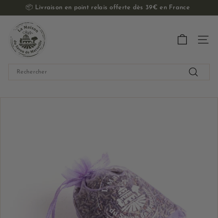
Passer
📦
Livraison en point relais offerte dès 39€ en France
au
Diaporama
contenu
L
Pause
a
Navig
M
a
Search
i
Recherch
s
o
n
d
u
S
a
v
o
n
d