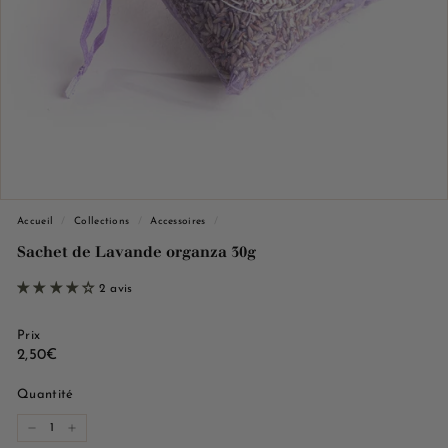
e
M
a
r
s
e
i
l
l
Accueil
/
Collections
/
Accessoires
/
e
Sachet de Lavande organza 30g
2 avis
Prix
Prix
2,50€
2,50€
régulier
Quantité
−
+