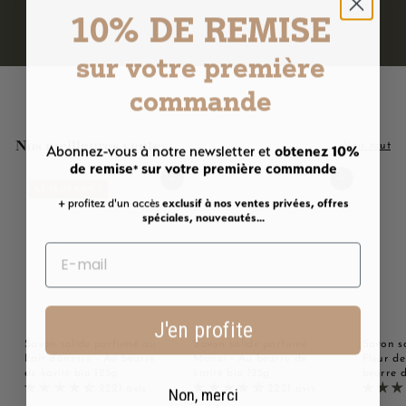
10% DE REMISE
sur votre première
commande
Nos meilleures ventes
obtenez 10%
Voir tout
Abonnez-vous à notre newsletter et
de remise
sur votre première commande
*
Ajouter au panier
Ajouter au panier
LE PLUS AIMÉ !
+ profitez d'un accès
exclusif à nos ventes privées, offres
spéciales, nouveautés...
J'en profite
Savon solide parfumé au
Savon solide parfumé
Savon s
Lait d'ânesse - Au beurre
Monoï - Au beurre de
Fleur de
de karité bio 125g
karité bio 125g
beurre d
2221 avis
2221 avis
Non, merci