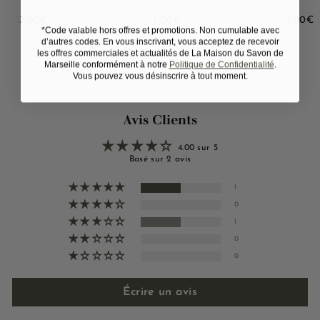
3
3
3
3,00€
3,00€
3,00€
*Code valable hors offres et promotions. Non cumulable avec
,
,
,
d’autres codes. En vous inscrivant, vous acceptez de recevoir
0
0
0
les offres commerciales et actualités de La Maison du Savon de
0
0
0
Marseille conformément à notre
Politique de Confidentialité
.
€
€
Vous pouvez vous désinscrire à tout moment.
Avis Clients
4.00 sur 5
Basé sur 2 avis
1
0
1
0
0
Écrire un avis