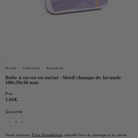
e
M
a
r
s
e
i
l
l
Accueil
/
Collections
/
Accessoires
/
e
Boîte à savon en métal - Motif champs de lavande
100x70x30 mm
Prix
Prix
3,60€
3,60€
régulier
Quantité
−
+
Taxes incluses.
Frais d'expédition
calculés lors du passage à la caisse.