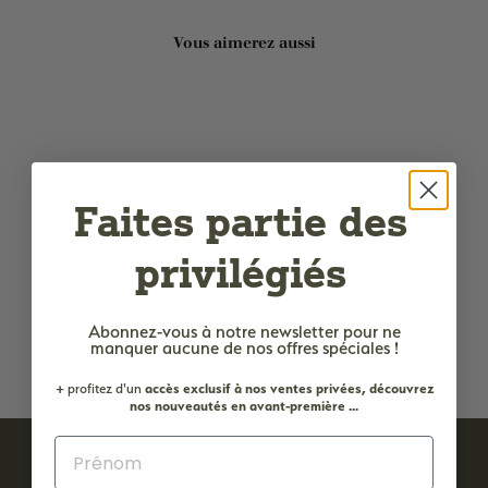
Vous aimerez aussi
Ajouter au panier
Faites partie des
privilégiés
Boîte à savon en métal -
Motif champs de lavande
100x70x30 mm
Abonnez-vous à notre newsletter
pour ne
3
3,60€
manquer aucune de nos offres spéciales !
,
6
+ profitez d'un
accès
exclusif à nos ventes privées, découvrez
0
nos nouveautés en avant-première ...
€