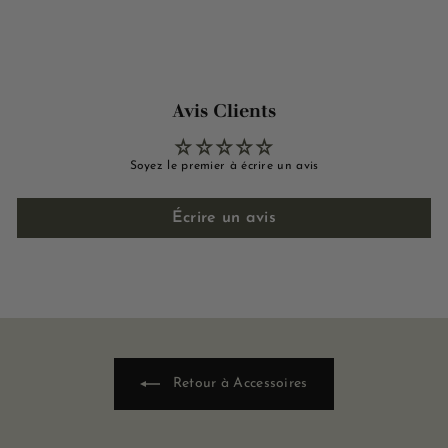
0
0
0
0
0
0
€
€
Avis Clients
Soyez le premier à écrire un avis
Écrire un avis
Retour à Accessoires