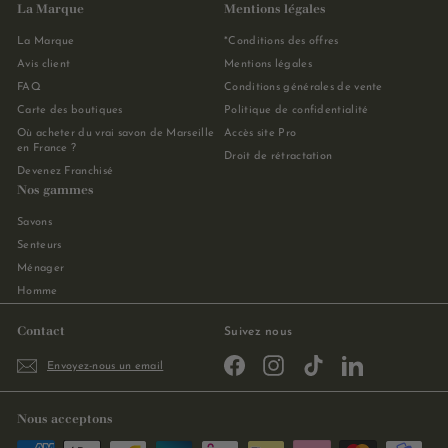
La Marque
Mentions légales
La Marque
*Conditions des offres
Avis client
Mentions légales
FAQ
Conditions générales de vente
Carte des boutiques
Politique de confidentialité
Où acheter du vrai savon de Marseille
Accès site Pro
en France ?
Droit de rétractation
Devenez Franchisé
Nos gammes
Savons
Senteurs
Ménager
Homme
Contact
Suivez nous
Facebook
Instagram
TikTok
LinkedIn
Envoyez-nous un email
Nous acceptons