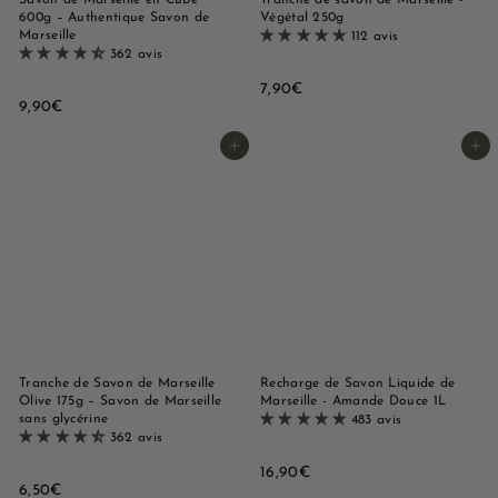
Savon de Marseille en Cube
Tranche de savon de Marseille -
600g – Authentique Savon de
Végétal 250g
Marseille
112 avis
362 avis
7
7,90€
9
9,90€
,
,
9
9
Ajouter au panier
Ajouter au panier
0
0
€
€
Tranche de Savon de Marseille
Recharge de Savon Liquide de
Olive 175g – Savon de Marseille
Marseille - Amande Douce 1L
sans glycérine
483 avis
362 avis
1
16,90€
6
6,50€
6