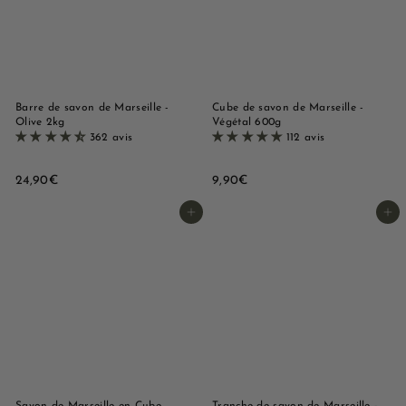
e
M
a
r
s
Barre de savon de Marseille -
Cube de savon de Marseille -
Olive 2kg
Végétal 600g
e
362 avis
112 avis
i
l
2
9
24,90€
9,90€
4
,
l
,
9
Ajouter au panier
Ajouter au panier
e
9
0
0
€
€