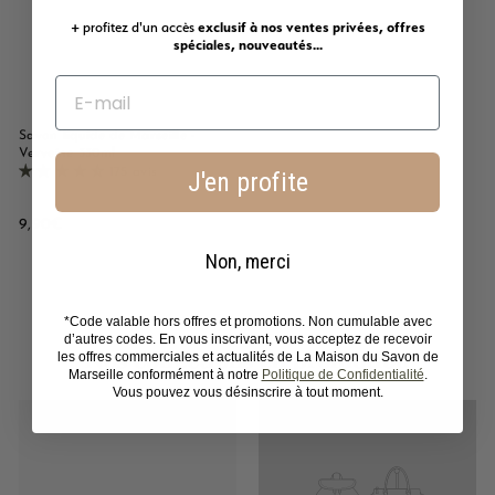
+ profitez d'un accès
exclusif à nos ventes privées, offres
spéciales, nouveautés...
Savon liquide de Marseille -
Verveine 330ml
175 avis
J'en profite
9
9,90€
,
Non, merci
9
0
€
*Code valable hors offres et promotions. Non cumulable avec
d’autres codes. En vous inscrivant, vous acceptez de recevoir
Nos collections en promotion
les offres commerciales et actualités de La Maison du Savon de
Marseille conformément à notre
Politique de Confidentialité
.
Vous pouvez vous désinscrire à tout moment.