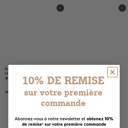
,
,
5
Ajouter au panier
Ajouter au panier
9
0
0
€
€
Recharge de Savon Liquide de
Savon liquide de Marseille -
Marseille - Monoï 1L
Figue de barbarie 330ml
10% DE REMISE
483 avis
175 avis
sur votre première
1
9
16,90€
9,90€
6
,
commande
,
9
Ajouter au panier
9
0
0
€
obtenez 10%
Abonnez-vous à notre newsletter et
€
de remise
sur votre première commande
*