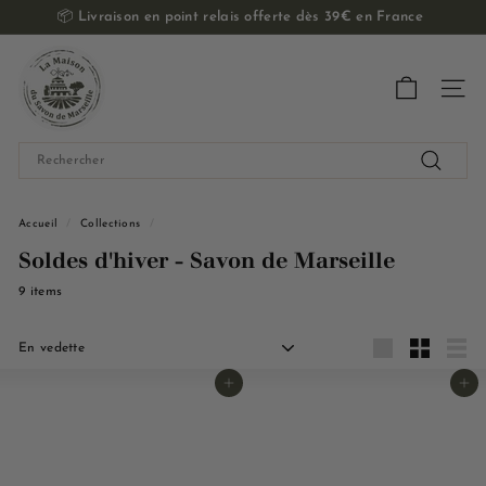
Passer
📦
Livraison en point relais offerte dès 39€ en France
au
Diaporama
contenu
L
Pause
a
Navig
M
a
Search
i
Recherch
s
o
Accueil
/
Collections
/
n
Soldes d'hiver - Savon de Marseille
d
9 items
u
S
Appliquer
a
Grande
Petit
Liste
Ajouter au panier
Ajouter au panier
v
o
n
d