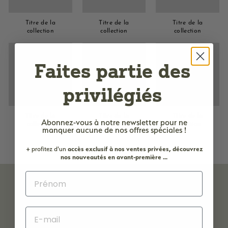
e
M
Titre de la
Titre de la
Titre de la
collection
collection
collection
a
r
s
Faites partie des
e
privilégiés
i
l
l
Titre de la
Titre de la
Titre de la
Abonnez-vous à notre newsletter
pour ne
collection
collection
collection
e
manquer aucune de nos offres spéciales !
+ profitez d'un
accès
exclusif à nos ventes privées, découvrez
nos nouveautés en avant-première ...
Livraison
Expédition
Paiement