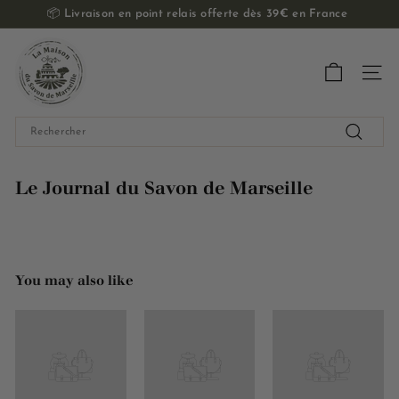
Passer
📦
Livraison en point relais offerte dès 39€ en France
au
Diaporama
contenu
L
Pause
a
Navig
M
a
Search
i
Recherch
s
o
Le Journal du Savon de Marseille
n
d
u
S
You may also like
a
v
o
n
d