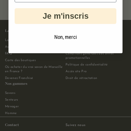
offerte dès
sous 48 h
sécurisé
39€
ouvrées
Je m'inscris
La Marque
Mentions légales
Non, merci
La Marque
Mentions légales
Avis client
Conditions générales de vente
FAQ
Conditions générales des offres
promotionnelles
Carte des boutiques
Politique de confidentialité
Où acheter du vrai savon de Marseille
en France ?
Accès site Pro
Devenez Franchisé
Droit de rétractation
Nos gammes
Savons
Senteurs
Ménager
Homme
Contact
Suivez nous