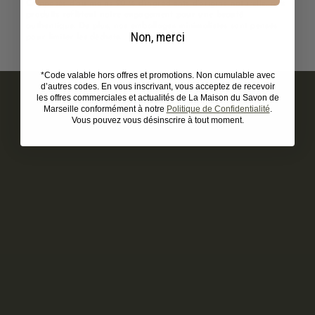
Composés d’au moins 90 % d’ingrédients d’origine naturelle, nos
produits reflètent notre engagement pour une beauté
authentique. De plus, nos emballages minimalistes sont pensés
Non, merci
pour limiter les déchets.
*Code valable hors offres et promotions. Non cumulable avec
d’autres codes. En vous inscrivant, vous acceptez de recevoir
les offres commerciales et actualités de La Maison du Savon de
Marseille conformément à notre
Politique de Confidentialité
.
Vous pouvez vous désinscrire à tout moment.