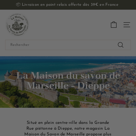
Passer
📦
Livraison en point relais offerte dès 39€ en France
au
Diaporama
contenu
L
Pause
a
Navig
M
a
Search
i
Recherch
s
o
n
La Maison du savon de
d
Marseille - Dieppe
u
S
a
v
o
Situé en plein centre-ville dans la Grande
n
Rue piétonne à Dieppe, notre magasin La
d
Maison du Savon de Marseille propose plus