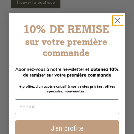
Trouver la boutique
10% DE REMISE
sur votre première
commande
obtenez 10%
Abonnez-vous à notre newsletter et
de remise
sur votre première commande
*
+ profitez d'un accès
exclusif à nos ventes privées, offres
spéciales, nouveautés...
Nos engagements
Nos produits, fabriqués en Provence, sont conçus dans le respect
de la tradition. En privilégiant des ingrédients locaux, nous
réduisons leur empreinte carbone et favorisons une production
J'en profite
durable.