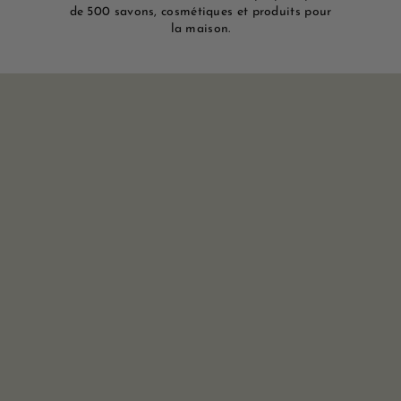
de 500 savons, cosmétiques et produits pour
e
la maison.
M
a
r
s
e
i
l
l
e