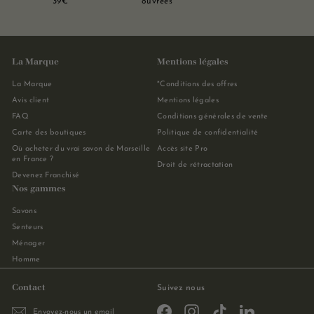
39€
ouvrées
La Marque
Mentions légales
La Marque
*Conditions des offres
Avis client
Mentions légales
FAQ
Conditions générales de vente
Carte des boutiques
Politique de confidentialité
Où acheter du vrai savon de Marseille
Accès site Pro
en France ?
Droit de rétractation
Devenez Franchisé
Nos gammes
Savons
Senteurs
Ménager
Homme
Contact
Suivez nous
Facebook
Instagram
TikTok
LinkedIn
Envoyez-nous un email