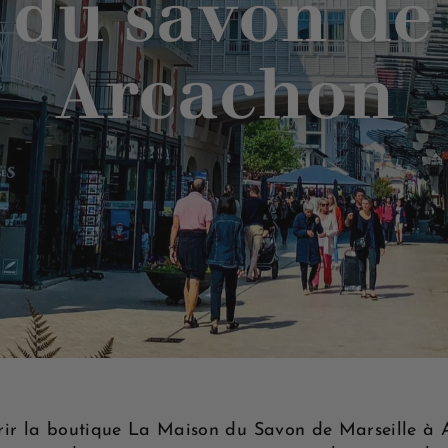
du savon de 
e
M
Arcachon
a
r
s
e
i
l
l
e
ir la boutique La Maison du Savon de Marseille à 