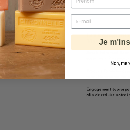
Les engagemen
Marseille
Je m'ins
Savoir-faire traditionn
savonniers Provençaux 
Non, mer
Produits formulés avec
formulés avec au moins
Engagement écorespon
afin de réduire notre 