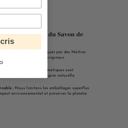
ts de La Maison du Savon de
cris
el:
Nos savons sont fabriqués par des Maîtres
en suivant les procédés originaux.
ci
 soin :
Nos savons et cosmétiques sont
 90 % d’ingrédients d’origine naturelle.
sable :
Nous limitons les emballages superflus
impact environnemental et préserver la planète.