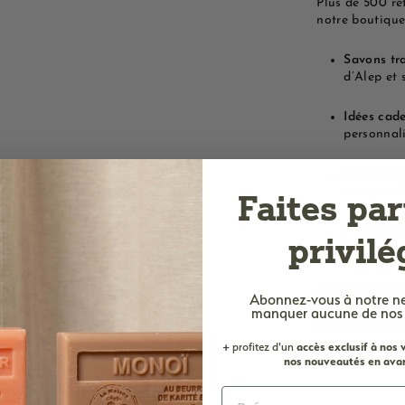
Plus de 500 ré
notre boutique
Savons tra
d’Alep et 
Idées cade
personnali
Cosmétiqu
visage et 
Faites par
Produits d
privilé
Marseille 
naturels p
Abonnez-vous à notre n
Trouver
manquer aucune de nos of
+ profitez d'un
accès
exclusif à nos
nos nouveautés en avan