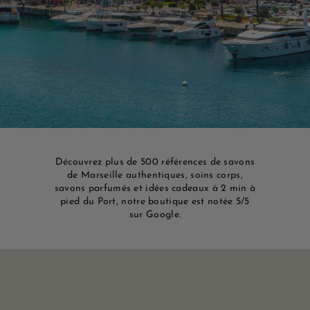
e
M
a
r
s
e
i
l
l
Découvrez plus de 500 références de savons
e
de Marseille authentiques, soins corps,
savons parfumés et idées cadeaux à 2 min à
pied du Port, notre boutique est notée 5/5
sur Google.