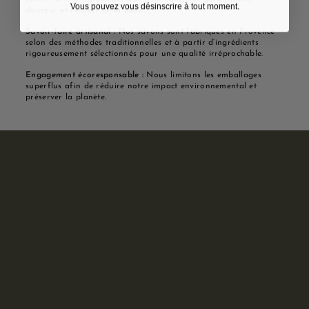
Vous pouvez vous désinscrire à tout moment.
douceur et respect de la peau.
Savoir-faire artisanal :
Nos savons sont fabriqués en Provence
selon des méthodes traditionnelles et à partir d’ingrédients
rigoureusement sélectionnés pour une qualité irréprochable.
Engagement écoresponsable :
Nous limitons les emballages
superflus afin de réduire notre impact environnemental et
préserver la planète.