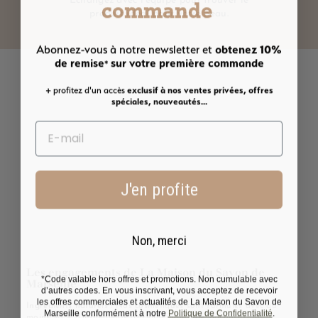
commande
Echangez avec l'équipe pour trouver le
produit idéal pour votre peau.
obtenez 10%
Abonnez-vous à notre newsletter et
de remise
sur votre première commande
*
+ profitez d'un accès
exclusif à nos ventes privées, offres
spéciales, nouveautés...
J'en profite
Non, merci
Les engagements de La Maison du Savon de
*Code valable hors offres et promotions. Non cumulable avec
Marseille
d’autres codes. En vous inscrivant, vous acceptez de recevoir
les offres commerciales et actualités de La Maison du Savon de
Ingrédients naturels :
Nos cosmétiques sont formulés avec au
Marseille conformément à notre
Politique de Confidentialité
.
moins 90 % d’ingrédients d’origine naturelle, garantissant