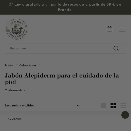
Ir
📦
Envío gratuito a un punto de recogida a partir de 39 € en
al
Francia
Pase
contenido
de
E
diapositivas
Pausa
l
Nave
M
a
Buscar
i
en
Buscar
s
en
o
Inicio
/
Colecciones
/
n
Jabón Alepiderm para el cuidado de la
d
piel
u
2 elementos
S
a
Solicitar
v
Grande
Pequeño
Liste
Añadir a la cesta
o
AGOTADO
n