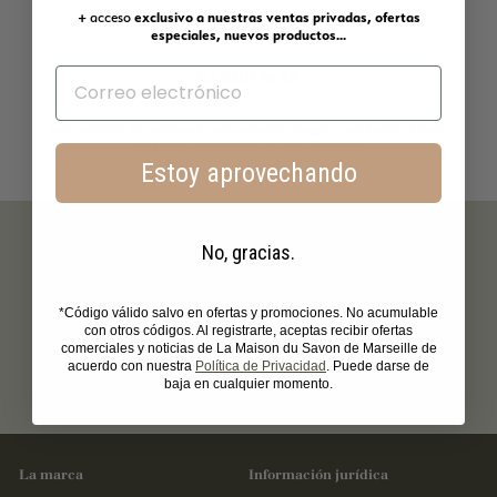
+ acceso
exclusivo a nuestras ventas privadas, ofertas
especiales, nuevos productos...
SABER MÁS
Esta sección no contiene actualmente ningún contenido. Añada
contenido utilizando la barra lateral.
Estoy aprovechando
No, gracias.
*Código válido salvo en ofertas y promociones. No acumulable
Envío
Envío en un
Pago seguro
con otros códigos. Al registrarte, aceptas recibir ofertas
gratuito a
plazo de 48
comerciales y noticias de La Maison du Savon de Marseille de
partir de 39
horas
acuerdo con nuestra
Política de Privacidad
. Puede darse de
laborables
baja en cualquier momento.
La marca
Información jurídica