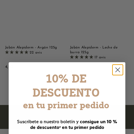
d
e
M
a
r
s
Jabón Alepiderm - Argán 125g
Jabón Alepiderm - Leche de
e
burra 125g
22 avis
i
17 avis
l
4
4,50
4
4,50
l
,
10% DE
,
5
e
5
0
DESCUENTO
0
en tu primer pedido
consigue un 10 %
Suscríbete a nuestro boletín y
de descuento
en tu primer pedido
*