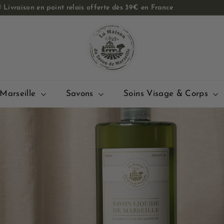

Livraison en point relais offerte dès 39€ en France
Diaporama
L
Pause
a
M
a
i
s
Marseille
Savons
Soins Visage & Corps
o
n
d
u
S
a
v
o
n
d