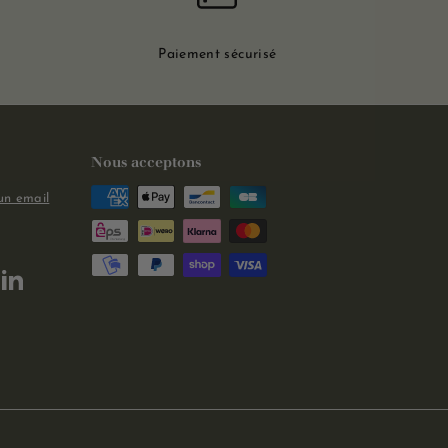
Paiement sécurisé
Nous acceptons
un email
m
kTok
LinkedIn