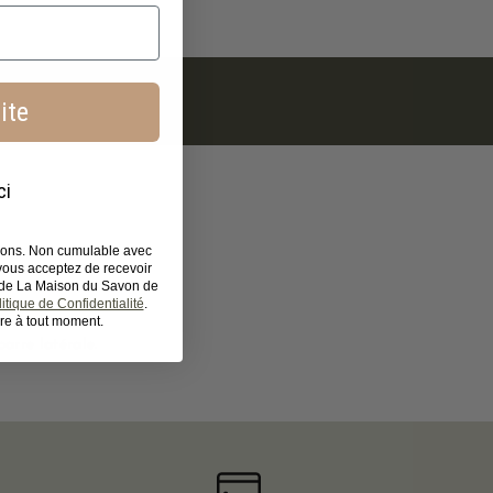
ite
ci
tions. Non cumulable avec
 vous acceptez de recevoir
s de La Maison du Savon de
itique de Confidentialité
.
re à tout moment.
arre latérale.