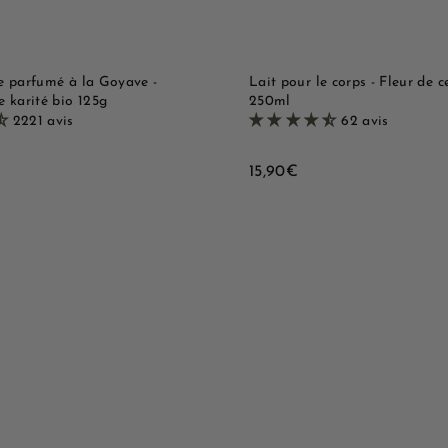
a
e
n
i
e
r
e parfumé à la Goyave -
Lait pour le corps - Fleur de ce
e karité bio 125g
250ml
2221 avis
62 avis
1
15,90€
5
,
9
0
€
B
o
u
A
t
j
i
o
q
u
u
t
e
e
r
r
a
a