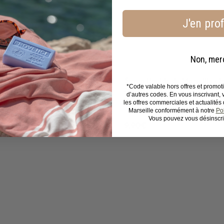
e
r
r
a
a
J'en prof
p
u
i
p
d
a
e
n
Non, mer
i
e
r
rité pour le corps et les
Savon liquide de Marseille - 
*Code valable hors offres et promo
ans parfum 120ml
300ml
d’autres codes. En vous inscrivant,
2 avis
175 avis
les offres commerciales et actualité
Marseille conformément à notre
Pol
Vous pouvez vous désinscri
9
9,90€
,
9
0
€
B
o
u
A
t
j
i
o
q
u