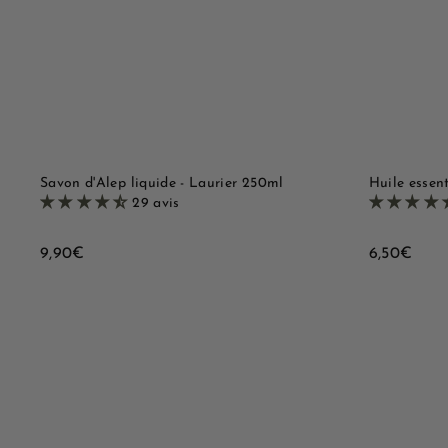
u
t
e
e
r
r
a
a
p
u
i
p
d
a
e
n
i
e
r
Savon d'Alep liquide - Laurier 250ml
Huile essent
29 avis
9
6
9,90€
6,50€
,
,
9
5
0
0
€
€
B
o
u
A
t
j
i