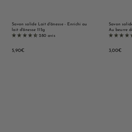
a
e
n
i
e
r
Savon solide Lait d'ânesse - Enrichi au
Savon solid
lait d'ânesse 115g
Au beurre d
280 avis
5
3
5,90€
3,00€
,
,
9
0
0
0
€
€
B
o
u
A
t
j
i
o
q
u
u
t
e
e
r
r
a
a