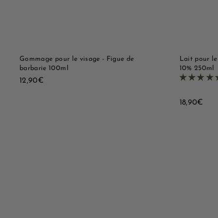
p
u
i
p
d
a
e
n
i
e
r
Gommage pour le visage - Figue de
Lait pour le
barbarie 100ml
10% 250ml
1
12,90€
2
,
1
18,90€
9
8
0
,
€
9
0
B
€
o
u
A
t
j
i
o
q
u
u
t
e
e
r