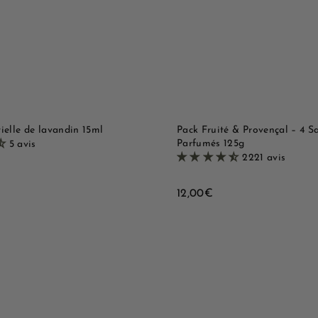
u
t
e
e
r
r
a
a
p
u
i
p
d
a
e
n
i
e
r
ielle de lavandin 15ml
Pack Fruité & Provençal – 4 S
Parfumés 125g
5 avis
2221 avis
1
12,00€
2
,
0
0
B
€
o
u
A
t
j
i