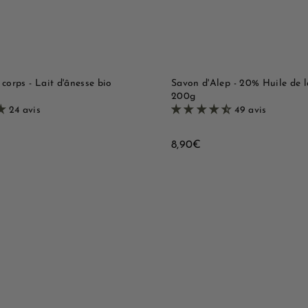
p
u
i
p
d
a
e
n
i
e
r
 corps - Lait d'ânesse bio
Savon d'Alep - 20% Huile de l
200g
24 avis
49 avis
8
8,90€
,
9
0
€
B
o
u
A
t
j
i
o
q
u
u
t
e
e
r