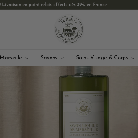

Livraison en point relais offerte dès 39€ en France
Diaporama
L
Pause
a
M
a
i
s
Marseille
Savons
Soins Visage & Corps
o
n
d
u
S
a
v
o
n
d