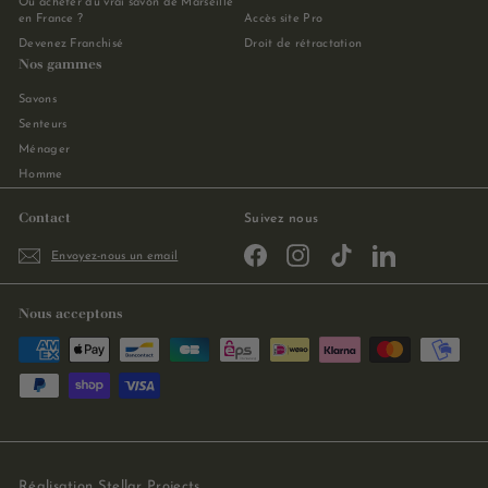
Où acheter du vrai savon de Marseille
en France ?
Accès site Pro
Devenez Franchisé
Droit de rétractation
Nos gammes
Savons
Senteurs
Ménager
Homme
Contact
Suivez nous
Facebook
Instagram
TikTok
LinkedIn
Envoyez-nous un email
Nous acceptons
Réalisation
Stellar Projects