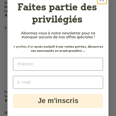
Faites partie des
Savon solide parfumé
Pack Découverte Dolce Vita – 4
Bergamote - Au beurre de
savons parfumés
karité bio 125g
2221 avis
privilégiés
2221 avis
1
12,00€
3
3,00€
2
Abonnez-vous à notre newsletter
pour ne
,
,
manquer aucune de nos offres spéciales !
0
Ajouter au panier
0
0
0
+ profitez d'un
accès
exclusif à nos ventes privées, découvrez
€
€
nos nouveautés en avant-première ...
Pack Fruité & Provençal – 4
Savons Parfumés 125g
Je m'inscris
2221 avis
1
12,00€