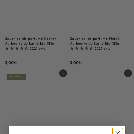
Savon solide parfumé Cédrat -
Savon solide parfumé Néroli -
Au beurre de karité bio 125g
Au beurre de karité bio 125g
2221 avis
2221 avis
3
3
3,00€
3,00€
,
,
0
0
Ajouter au panier
Ajouter au panier
NOUVEAU
0
0
€
€