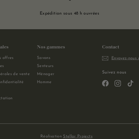
Expédition sous 48 h ouvrées
ales
Nos gammes
Contact
s offres
Savons
Envoyez-nous 
es
Senteurs
Suivez nous
érales de vente
Ménager
nfidentialité
Homme
Facebook
Instagra
Ti
ctation
Réalisation
Stellar Projects