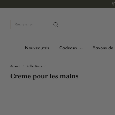
Passer

au
contenu
Search
Rechercher
Nouveautés
Cadeaux
Savons de 
Accueil
/
Collections
/
Creme pour les mains
B