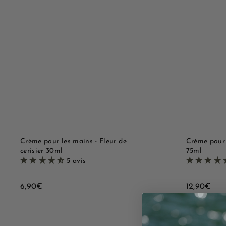
B
€
o
u
A
t
j
i
o
q
u
u
t
e
e
r
r
a
a
p
u
i
p
d
a
e
n
i
e
r
Crème pour les mains - Fleur de
Crème pour 
cerisier 30ml
75ml
5 avis
6
1
6,90€
12,90€
,
2
9
,
0
9