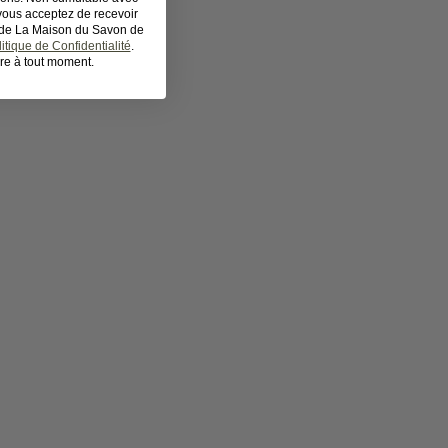
 vous acceptez de recevoir
s de La Maison du Savon de
itique de Confidentialité
.
re à tout moment.