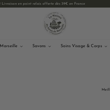

Livraison en point relais offerte dès 39€ en France
Diaporama
L
Pause
a
M
a
i
s
Marseille
Savons
Soins Visage & Corps
o
n
d
u
S
a
Appli
v
o
n
B
d