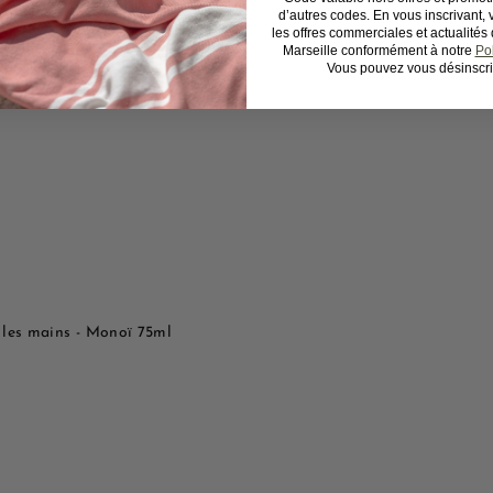
€
d’autres codes. En vous inscrivant,
B
les offres commerciales et actualité
o
Marseille conformément à notre
Pol
u
Vous pouvez vous désinscri
A
t
j
i
o
q
u
u
t
e
e
r
r
a
a
p
u
i
p
d
a
e
n
i
e
r
les mains - Monoï 75ml