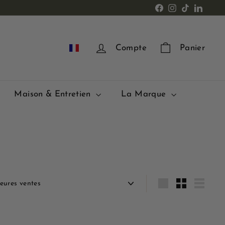
Facebook
Instagram
TikTok
LinkedI
FR
Compte
Panier
Maison & Entretien
La Marque
quer
Grande
Petit
Lister
B
B