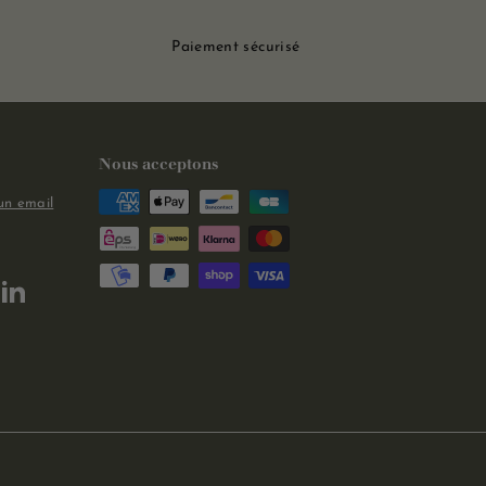
Paiement sécurisé
Nous acceptons
un email
m
kTok
LinkedIn