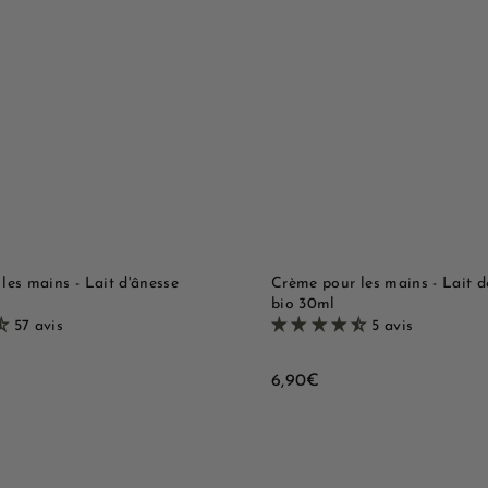
o
u
e
A
t
j
M
i
o
q
a
u
u
t
e
r
e
r
r
s
a
a
p
e
u
i
p
i
d
a
e
l
n
i
l
e
r
e
les mains - Lait d'ânesse
Crème pour les mains - Lait d
bio 30ml
57 avis
5 avis
6
6,90€
,
9
0
€