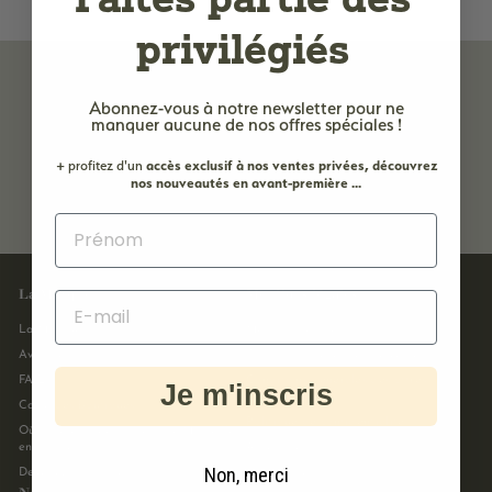
e
privilégiés
M
a
r
Abonnez-vous à notre newsletter
pour ne
manquer aucune de nos offres spéciales !
s
e
+ profitez d'un
accès
exclusif à nos ventes privées, découvrez
Livraison
Expédition
Paiement
nos nouveautés en avant-première ...
offerte dès
sous 48 h
sécurisé
i
39€
ouvrées
l
l
e
La Marque
Mentions légales
La Marque
Mentions légales
Avis client
Conditions générales de vente
FAQ
Conditions générales des offres
Je m'inscris
promotionnelles
Carte des boutiques
Politique de confidentialité
Où acheter du vrai savon de Marseille
en France ?
Accès site Pro
Non, merci
Devenez Franchisé
Droit de rétractation