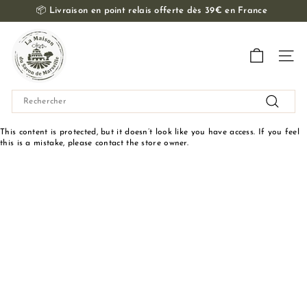
Passer
📦
Livraison en point relais offerte dès 39€ en France
au
Diaporama
contenu
L
Pause
a
Navig
M
a
Search
i
Recherch
s
This content is protected, but it doesn’t look like you have access. If you feel
o
this is a mistake, please contact the store owner.
n
d
u
S
a
v
o
n
d