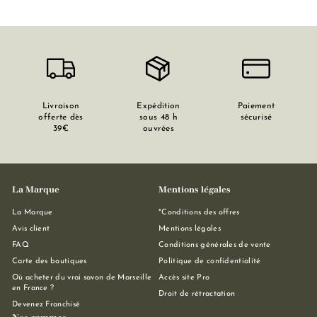
e
M
a
r
s
e
Livraison
Expédition
Paiement
offerte dès
sous 48 h
sécurisé
i
39€
ouvrées
l
l
e
La Marque
Mentions légales
La Marque
*Conditions des offres
Avis client
Mentions légales
FAQ
Conditions générales de vente
Carte des boutiques
Politique de confidentialité
Où acheter du vrai savon de Marseille
Accès site Pro
en France ?
Droit de rétractation
Devenez Franchisé